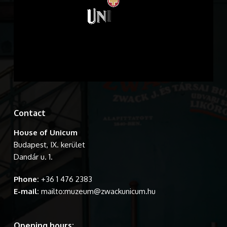
Contact
House of Unicum
Budapest, IX. kerület
Dandár u. 1.
Phone:
+36 1 476 2383
E-mail:
mailto:muzeum@zwackunicum.hu
Opening hours: