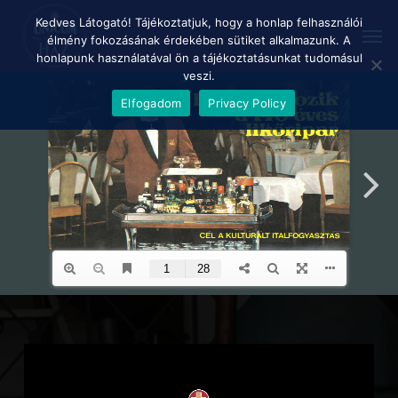
Skip
Menu
Kedves Látogató! Tájékoztatjuk, hogy a honlap felhasználói
Men
to
élmény fokozásának érdekében sütiket alkalmazunk. A
main
honlapunk használatával ön a tájékoztatásunkat tudomásul
content
veszi.
Elfogadom
Privacy Policy