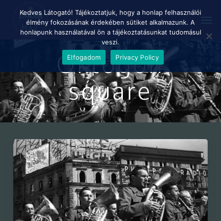
Skip
Menu
Kedves Látogató! Tájékoztatjuk, hogy a honlap felhasználói
Men
to
élmény fokozásának érdekében sütiket alkalmazunk. A
main
honlapunk használatával ön a tájékoztatásunkat tudomásul
content
veszi.
Oktogon
Elfogadom
Privacy Policy
square