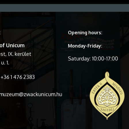
t
Opening hours:
of Unicum
Monday-Friday:
t, IX. kerület
Saturday: 10:00-17:00
u. 1.
+36 1 476 2383
:muzeum@zwackunicum.hu