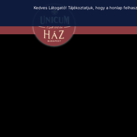
Skip
Kedves Látogató! Tájékoztatjuk, hogy a honlap felhas
to
main
content