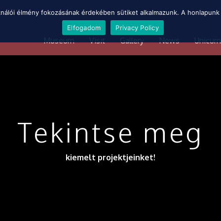
ználói élmény fokozásának érdekében sütiket alkalmazunk. A honlapunk 
Elfogadom
Privacy Policy
Museum
Visit
Gallery
News
Unicum
Tekintse meg
kiemelt projektjeinket!