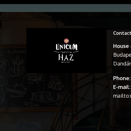
Contac
House 
Budapes
Dandár 
Phone:
E-mail:
mailto