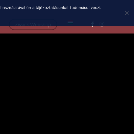
Menu
használatával ön a tájékoztatásunkat tudomásul veszi.
facebook
instagram
Zwack Webshop