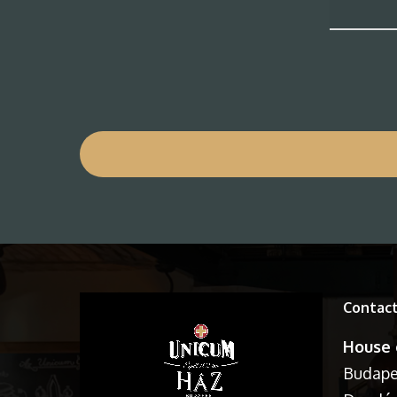
Contac
House 
Budapes