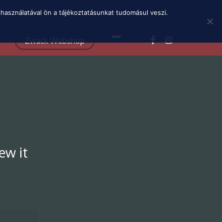
Menu
használatával ön a tájékoztatásunkat tudomásul veszi.
facebook
instagram
Zwack Webshop
ew it