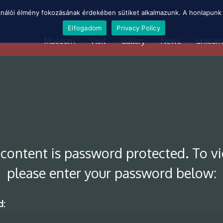
ználói élmény fokozásának érdekében sütiket alkalmazunk. A honlapunk 
Elfogadom
Privacy Policy
Museum
Visit
Gallery
News
Unicum
 content is password protected. To vi
please enter your password below:
d: