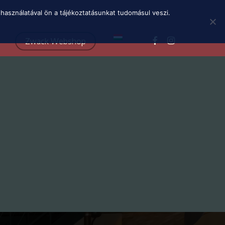
Menu
használatával ön a tájékoztatásunkat tudomásul veszi.
facebook
instagram
Zwack Webshop