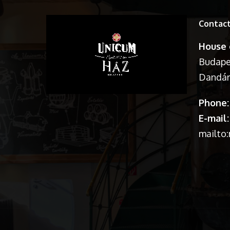
Contac
House 
Budapes
Dandár 
Phone:
E-mail:
mailto