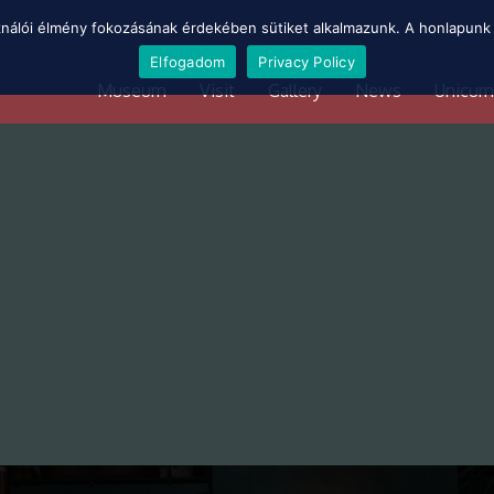
ználói élmény fokozásának érdekében sütiket alkalmazunk. A honlapunk 
Elfogadom
Privacy Policy
Museum
Visit
Gallery
News
Unicum