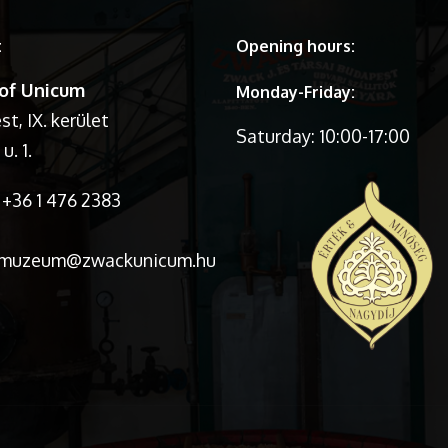
t
Opening hours:
of Unicum
Monday-Friday:
t, IX. kerület
Saturday: 10:00-17:00
u. 1.
+36 1 476 2383
:muzeum@zwackunicum.hu