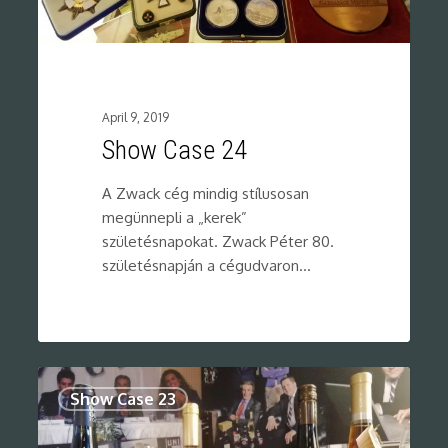
April 9, 2019
Show Case 24
A Zwack cég mindig stílusosan
megünnepli a „kerek”
születésnapokat. Zwack Péter 80.
születésnapján a cégudvaron…
0
Show Case 23