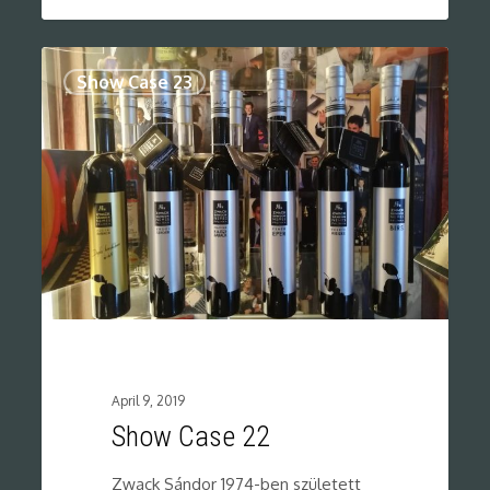
0
Show Case 23
April 9, 2019
Show Case 22
Zwack Sándor 1974-ben született