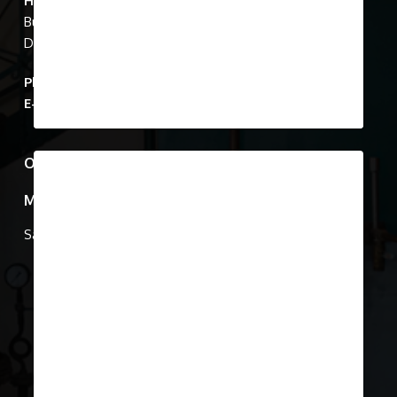
April 9, 2019
Show Case 16
A vitrin jobb oldala mutatja be
Zwack Péter életének újabb
mérföldkövét: 1953-ban családot
alapított, feleségül…