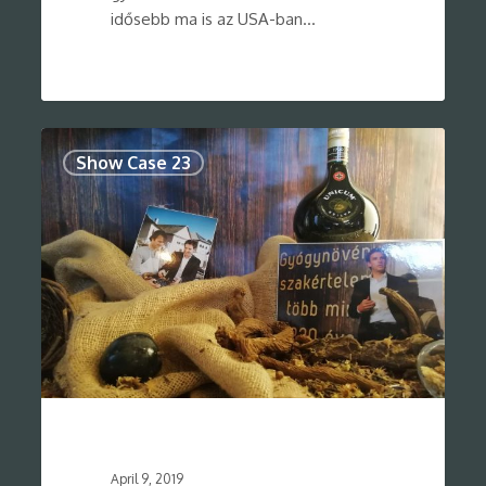
idősebb ma is az USA-ban…
0
Show Case 23
April 9, 2019