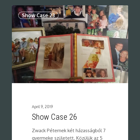
0
Show Case 23
April 9, 2019
Show Case 26
Zwack Péternek két házasságból 7
gyermeke született. Közülük az 5