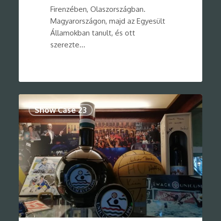
Firenzében, Olaszországban.
Magyarországon, majd az Egyesült
Államokban tanult, és ott
szerezte…
0
Show Case 23