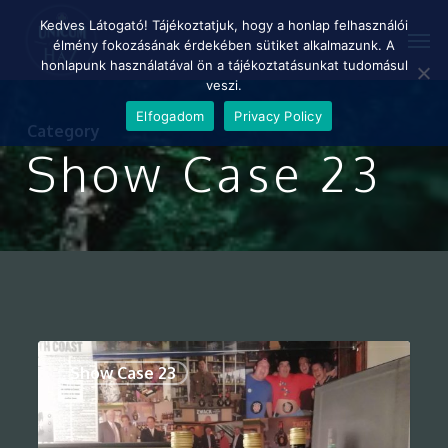
Skip
Menu
Kedves Látogató! Tájékoztatjuk, hogy a honlap felhasználói
Men
to
élmény fokozásának érdekében sütiket alkalmazunk. A
main
honlapunk használatával ön a tájékoztatásunkat tudomásul
content
veszi.
Elfogadom
Privacy Policy
Category
Show Case 23
0
Show Case 23