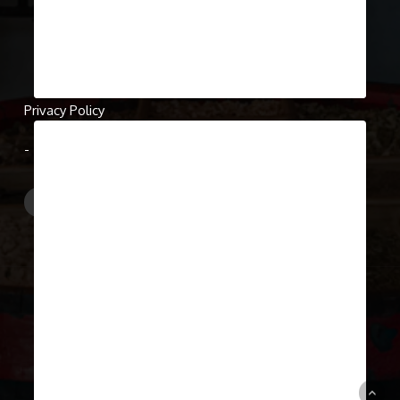
0
Show Case 23
April 9, 2019
Show Case 15
A már egy évtizede Amerikában élő