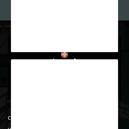
April 9, 2019
Show Case 17
Ebben a kis Unicum-vitrinben az ital
több mint két évszázados
karriertörténetét láthatják,
összehasonlíthatják a különböző…
0
Show Case 23