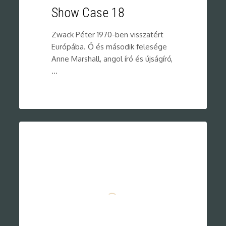
Show Case 18
Zwack Péter 1970-ben visszatért
Európába. Ő és második felesége
Anne Marshall, angol író és újságíró,
…
0
Show Case 23