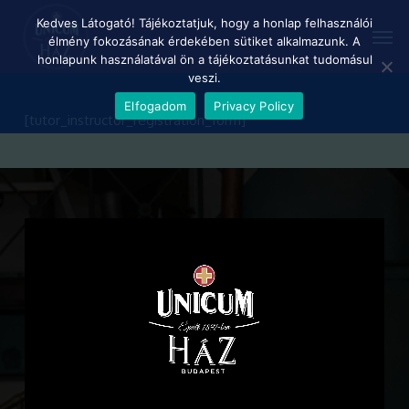
Skip
Menu
Kedves Látogató! Tájékoztatjuk, hogy a honlap felhasználói
Men
to
élmény fokozásának érdekében sütiket alkalmazunk. A
main
honlapunk használatával ön a tájékoztatásunkat tudomásul
content
veszi.
Elfogadom
Privacy Policy
[tutor_instructor_registration_form]