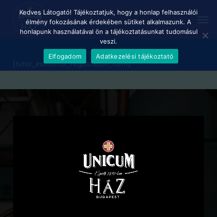
Skip
Menu
Kedves Látogató! Tájékoztatjuk, hogy a honlap felhasználói
Men
to
élmény fokozásának érdekében sütiket alkalmazunk. A
main
honlapunk használatával ön a tájékoztatásunkat tudomásul
content
veszi.
Elfogadom
Adatkezelési tájékoztató
[tutor_instructor_registration_form]