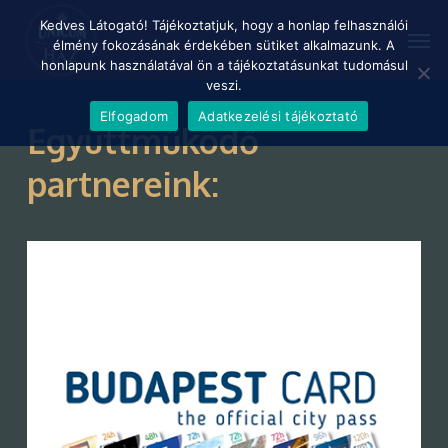
Skip
Menu
Kedves Látogató! Tájékoztatjuk, hogy a honlap felhasználói
Men
to
élmény fokozásának érdekében sütiket alkalmazunk. A
main
honlapunk használatával ön a tájékoztatásunkat tudomásul
content
veszi.
Elfogadom
Adatkezelési tájékoztató
Együttműködő
partnereink: