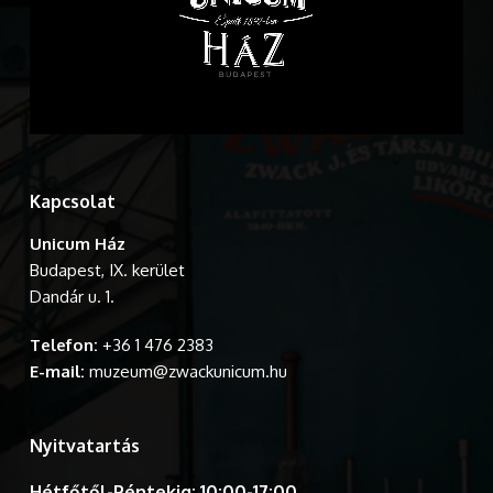
Kapcsolat
Unicum Ház
Budapest, IX. kerület
Dandár u. 1.
Telefon:
+36 1 476 2383
E-mail:
muzeum@zwackunicum.hu
Nyitvatartás
Hétfőtől-Péntekig: 10:00-17:00