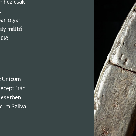
mihez csak
A
ban olyan
ely méltó
zülő
z Unicum
 receptúrán
z esetben
icum Szilva