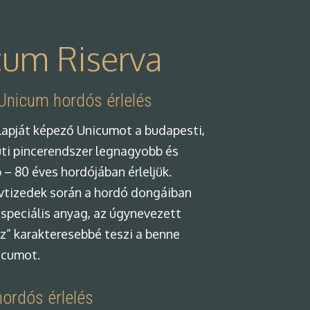
cum Riserva
Unicum hordós érlelés
lapját képező Unicumot a budapesti,
úti pincerendszer legnagyobb és
 – 80 éves hordójában érleljük.
vtizedek során a hordó dongáiban
speciális anyag, az úgynevezett
z” karakteresebbé teszi a benne
icumot.
ordós érlelés