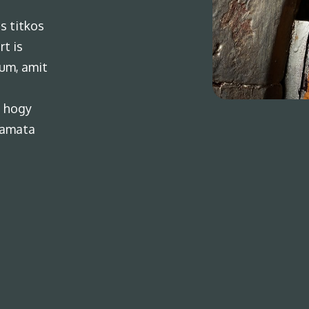
s titkos
rt is
kum, amit
, hogy
zamata