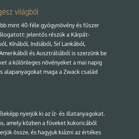
ész világból
bb mint 40-féle gyógynövény és fűszer
álogatott: jelentős részük a Kárpát-
, Kínából, Indiából, Srí Lankából,
 Amerikából és Ausztráliából is szerzünk be
ket a különleges növényeket a mai napig
gyes alapanyagokat maga a Zwack család
eképp nyerjük ki az íz- és illatanyagokat.
s, amely közben a füveket kukoricából
rjük össze, és hagyjuk kiázni az értékes