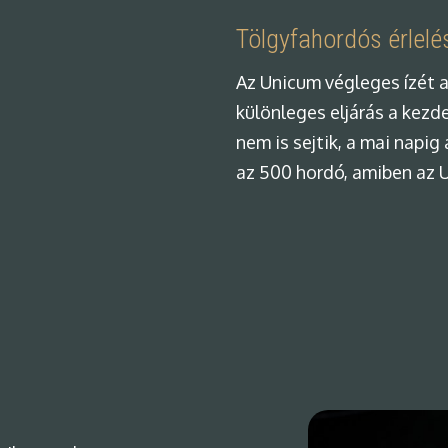
Tölgyfahordós érlelé
Az Unicum végleges ízét a
különleges eljárás a kezde
nem is sejtik, a mai napig
az 500 hordó, amiben az 