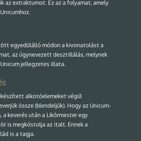
ük az extraktumot. Ez az a folyamat, amely
 Unicumhoz.
ött egyedülálló módon a kivonatolást a
amat, az úgynevezett desztillálás, melynek
Unicum jellegzetes illata.
és
készített alkotóelemeket végül
erjük össze (blendeljük). Hogy az Unicum-
 a keverés után a Likőrmester egy
ör is megkóstolja az italt. Ennek a
ád is a tagja.