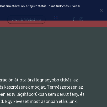
Menu
használatával ön a tájékoztatásunkat tudomásul veszi.
facebook
instagram
Zwack Webshop
áción át óta őrzi legnagyobb titkát: az
és készítésének módját. Természetesen az
n és (világ)háborúkban sem derült fény, és
rad. Egy keveset most azonban elárulunk.