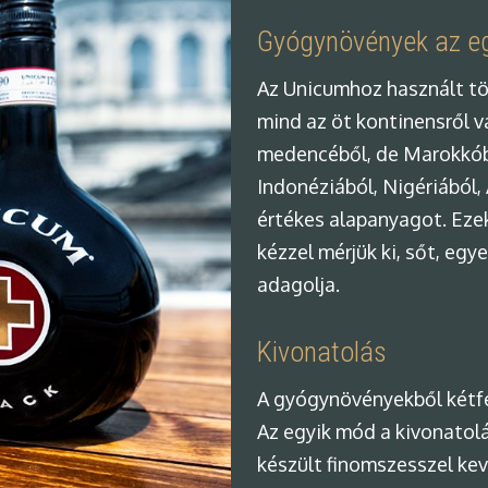
Gyógynövények az eg
Az Unicumhoz használt tö
mind az öt kontinensről v
medencéből, de Marokkóból
Indonéziából, Nigériából,
értékes alapanyagot. Eze
kézzel mérjük ki, sőt, e
adagolja.
Kivonatolás
A gyógynövényekből kétfél
Az egyik mód a kivonatolá
készült finomszesszel keve