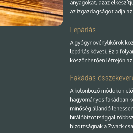
anyagokat, azaz elkészítj
az ízgazdagságot adja az
Lepárlás
A gyógynövénylikőrök köz
lepárlás követi. Ez a foly
köszönhetően létrejön az 
Fakádas összekever
A különböző módokon elő
hagyományos fakádban kev
minőség állandó lehessen,
bírálóbizottsággal többsz
bizottságnak a Zwack csal