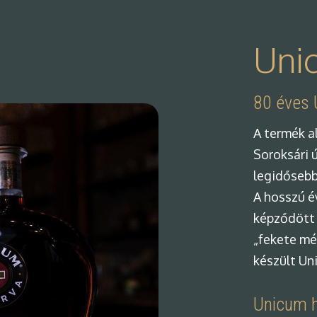
Uni
80 éves 
A termék a
Soroksári 
legidősebb
A hosszú é
képződött 
„fekete mé
készült Un
Unicum h