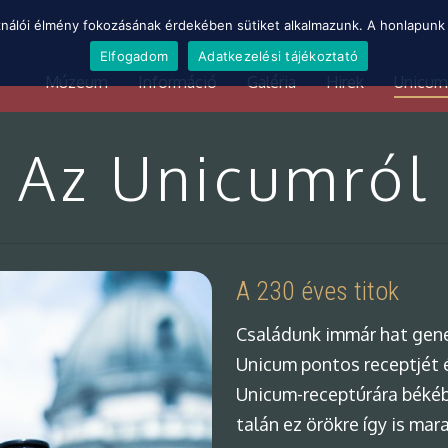
ználói élmény fokozásának érdekében sütiket alkalmazunk. A honlapunk 
Elfogadom
Adatkezelési tájékoztató
Múzeum
Információ
Galéria
Hirek
Unicum
Az Unicumról
A 230 éves titok
Családunk immár hat gener
Unicum pontos receptjét 
Unicum-receptúrára békébe
talán ez örökre így is ma