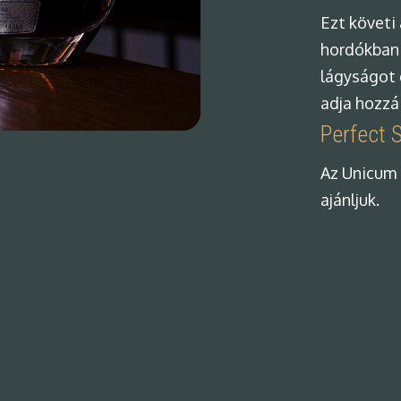
Ezt követi
hordókban v
lágyságot 
adja hozzá 
Perfect 
Az Unicum 
ajánljuk.