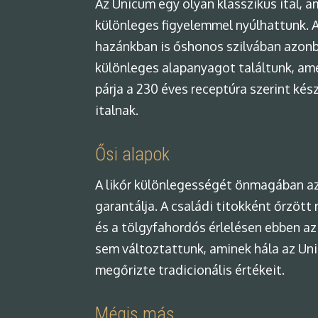
Az Unicum egy olyan klasszikus ital, a
különleges figyelemmel nyúlhattunk. 
hazánkban is őshonos szilvában azon
különleges alapanyagot találtunk, am
párja a 230 éves receptúra szerint kés
italnak.
Ősi alapok
A likőr különlegességét önmagában a
garantálja. A családi titokként őrzött
és a tölgyfahordós érlelésen ebben a
sem változtattunk, aminek hála az Un
megőrizte tradicionális értékeit.
Mégis más