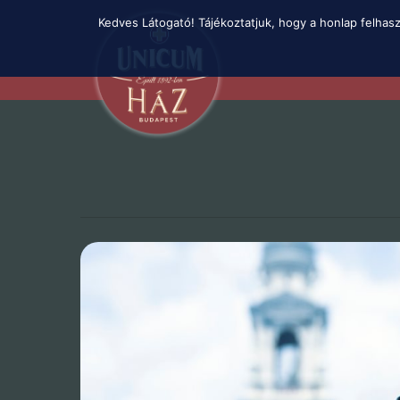
Skip
Kedves Látogató! Tájékoztatjuk, hogy a honlap felhas
to
main
content