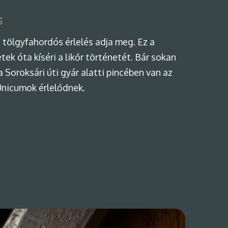
s
 tölgyfahordós érlelés adja meg. Ez a
tek óta kíséri a likőr történetét. Bár sokan
 a Soroksári úti gyár alatti pincében van az
Unicumok érlelődnek.