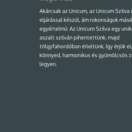
Akárcsak az Unicum, az Unicum Szilva i
eljárással készül, ám rokonságuk másé
egyértelmű: Az Unicum Szilva egy uni
aszalt szilván pihentettünk, majd
tölgyfahordóban érleltünk, így érjük el
könnyed, harmonikus és gyümölcsös 
legyen.