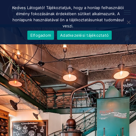
Skip
Menu
Kedves Látogató! Tájékoztatjuk, hogy a honlap felhasználói
Men
to
élmény fokozásának érdekében sütiket alkalmazunk. A
main
honlapunk használatával ön a tájékoztatásunkat tudomásul
content
veszi.
Elfogadom
Adatkezelési tájékoztató