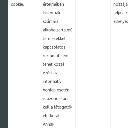
cookie.
értelmében
hozzájá
kiskorúak
adja a 
számára
elhelye
alkoholtartalmú
termékekkel
kapcsolatos
reklámot sem
tehet közzé,
ezért az
informatív
honlap esetén
is azonosítani
kell a látogatók
életkorát.
Annak