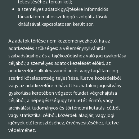
teljesítéséhez törölni kell;
a személyes adatok gyűjtésére információs
társadalommal összefüggő szolgáltatások
kínálásával kapcsolatosan került sor.
Az adatok törlése nem kezdeményezhető, ha az
adatkezelés szükséges: a véleménynyilvánítás
szabadságához és a tájékozódáshoz való jog gyakorlása
céljából; a személyes adatok kezelését előíró, az
adatkezelőre alkalmazandó uniós vagy tagállami jog
szerinti kötelezettség teljesítése, illetve közérdekből
vagy az adatkezelőre ruházott közhatalmi jogosítvány
gyakorlása keretében végzett feladat végrehajtása
céljából; a népegészségügy területét érintő, vagy
archiválási, tudományos és történelmi kutatási célból
vagy statisztikai célból, közérdek alapján; vagy jogi
igények előterjesztéséhez, érvényesítéséhez, illetve
védelméhez.