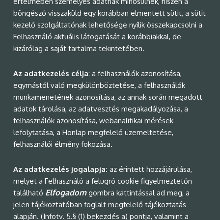
értelmében személyes adatnak minősülnek, hiszen a
böngésző visszaküld egy korábban elmentett sütit, a sütit
kezelő szolgáltatónak lehetősége nyílik összekapcsolni a
Felhasználó aktuális látogatását a korábbiakkal, de
kizárólag a saját tartalma tekintetében.
Az adatkezelés célja
: a felhasználók azonosítása,
egymástól való megkülönböztetése, a felhasználók
munkamenetének azonosítása, az annak során megadott
adatok tárolása, az adatvesztés megakadályozása, a
felhasználók azonosítása, webanalitikai mérések
lefolytatása, a Honlap megfelelő üzemeltetése,
felhasználói élmény fokozása.
Az adatkezelés jogalapja:
az érintett hozzájárulása,
melyet a Felhasználó a felugró cookie figyelmeztetőn
Elfogadom
található
gombra kattintással ad meg, a
jelen tájékoztatóban foglalt megfelelő tájékoztatás
alapján. (Infotv. 5.§ (1) bekezdés a) pontja, valamint a