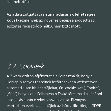
üzemeltetése.
Az adatszolgáltatás elmaradásának lehetséges
következményei:
az ingyenes belépési jogosultság
előzetes regisztráció nélkül nem biztosított.
3.2.
Cookie-k
A Zwack ezúton tájékoztatja a Felhasználót, hogy a
Honlap bizonyos részeinek letöltésekor a webszerver
automatikusan kis adatfájlokat, ún. cookie-kat („Cookie”,
„Süti”) helyez el a Felhasználó Eszközére, majd a későbbi
látogatás során ezeket visszaolvassa. Bizonyos
esetekben ezek az adatfájlok az Infotv. illetőleg a GDPR