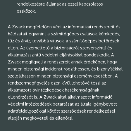
rendelkezésre álljanak az ezzel kapcsolatos
eszközök.
A Zwack megfelelően védi az informatikai rendszereit és
hálózatait egyaránt a számítógépes csalások, kémkedés,
tűz és árvíz, továbbá vírusok, a számítógépes betörések
ellen. Az üzemeltető a biztonságról szerverszintű és
alkalmazásszintű védelmi eljárásokkal gondoskodik. A
Zwack megfigyeli a rendszereit annak érdekében, hogy
minden biztonsági incidenst rögzíthessen, és bizonyítékkal
szolgálhasson minden biztonsági esemény esetében. A
rendszermegfigyelés ezen kívül lehetővé teszi az
alkalmazott óvintézkedések hatékonyságának
ellenőrzését is. A Zwack által alkalmazott információ
védelmi intézkedések betartását az általa igénybevett
adatfeldolgozókkal kötött szerződések rendelkezései
alapján megköveteli és ellenőrzi.