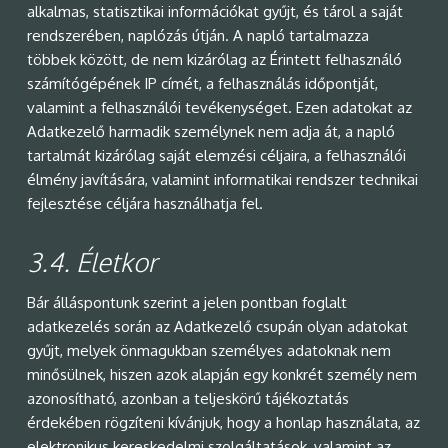
alkalmas, statisztikai információkat gyűjt, és tárol a saját
rendszerében, naplózás útján. A napló tartalmazza
többek között, de nem kizárólag az Érintett felhasználó
számítógépének IP címét, a felhasználás időpontját,
valamint a felhasználói tevékenységet. Ezen adatokat az
Adatkezelő harmadik személynek nem adja át, a napló
tartalmát kizárólag saját elemzési céljaira, a felhasználói
élmény javítására, valamint informatikai rendszer technikai
fejlesztése céljára használhatja fel.
3.4.
Életkor
Bár álláspontunk szerint a jelen pontban foglalt
adatkezelés során az Adatkezelő csupán olyan adatokat
gyűjt, melyek önmagukban személyes adatoknak nem
minősülnek, hiszen azok alapján egy konkrét személy nem
azonosítható, azonban a teljeskörű tájékoztatás
érdekében rögzíteni kívánjuk, hogy a honlap használata, az
elektronikus kereskedelmi szolgáltatások, valamint az