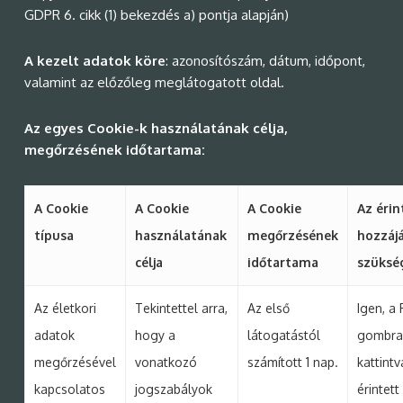
GDPR 6. cikk (1) bekezdés a) pontja alapján)
A kezelt adatok köre
: azonosítószám, dátum, időpont,
valamint az előzőleg meglátogatott oldal.
Az egyes Cookie-k használatának célja,
megőrzésének időtartama:
A Cookie
A Cookie
A Cookie
Az érin
típusa
használatának
megőrzésének
hozzáj
célja
időtartama
szüksé
Az életkori
Tekintettel arra,
Az első
Igen, a
adatok
hogy a
látogatástól
gombra
megőrzésével
vonatkozó
számított 1 nap.
kattintv
kapcsolatos
jogszabályok
érintett