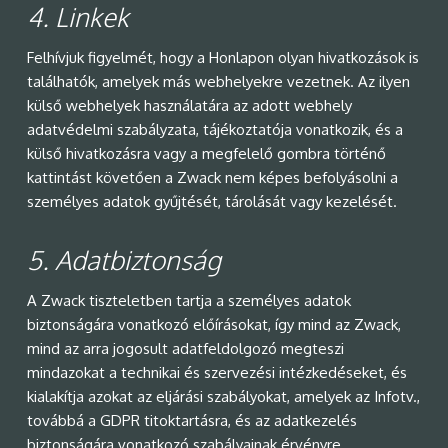
4.
Linkek
Felhívjuk figyelmét, hogy a Honlapon olyan hivatkozások is
találhatók, amelyek más webhelyekre vezetnek. Az ilyen
külső webhelyek használatára az adott webhely
adatvédelmi szabályzata, tájékoztatója vonatkozik, és a
külső hivatkozásra vagy a megfelelő gombra történő
kattintást követően a Zwack nem képes befolyásolni a
személyes adatok gyűjtését, tárolását vagy kezelését.
5.
Adatbiztonság
A Zwack tiszteletben tartja a személyes adatok
biztonságára vonatkozó előírásokat, így mind az Zwack,
mind az arra jogosult adatfeldolgozó megteszi
mindazokat a technikai és szervezési intézkedéseket, és
kialakítja azokat az eljárási szabályokat, amelyek az Infotv.,
továbbá a GDPR titoktartásra, és az adatkezelés
biztonságára vonatkozó szabályainak érvényre