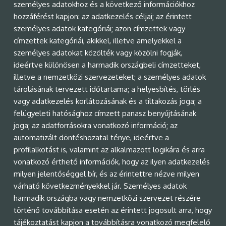
személyes adatokhoz és a következő információkhoz
hozzáférést kapjon: az adatkezelés céljai; az érintett
személyes adatok kategóriái; azon címzettek vagy
címzettek kategóriái, akikkel, illetve amelyekkel a
személyes adatokat közölték vagy közölni fogják,
ideértve különösen a harmadik országbeli címzetteket,
illetve a nemzetközi szervezeteket; a személyes adatok
tárolásának tervezett időtartama; a helyesbítés, törlés
vagy adatkezelés korlátozásának és a tiltakozás joga; a
felügyeleti hatósághoz címzett panasz benyújtásának
joga; az adatforrásokra vonatkozó információ; az
automatizált döntéshozatal ténye, ideértve a
profilalkotást is, valamint az alkalmazott logikára és arra
vonatkozó érthető információk, hogy az ilyen adatkezelés
milyen jelentőséggel bír, és az érintettre nézve milyen
várható következményekkel jár. Személyes adatok
harmadik országba vagy nemzetközi szervezet részére
történő továbbítása esetén az érintett jogosult arra, hogy
tájékoztatást kapjon a továbbításra vonatkozó megfelelő