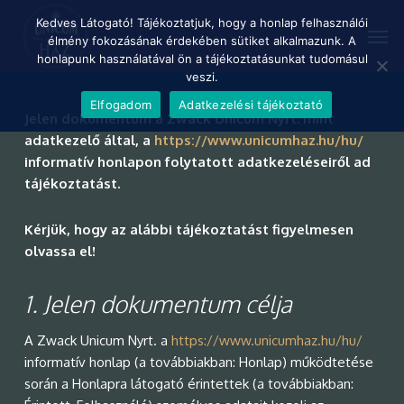
Skip
Menu
Kedves Látogató! Tájékoztatjuk, hogy a honlap felhasználói
Men
to
élmény fokozásának érdekében sütiket alkalmazunk. A
main
honlapunk használatával ön a tájékoztatásunkat tudomásul
content
veszi.
Elfogadom
Adatkezelési tájékoztató
Jelen dokumentum a Zwack Unicum Nyrt. mint
adatkezelő által, a
https://www.unicumhaz.hu/hu/
informatív honlapon folytatott adatkezeléseiről ad
tájékoztatást.
Kérjük, hogy az alábbi tájékoztatást figyelmesen
olvassa el!
1.
Jelen dokumentum célja
A Zwack Unicum Nyrt. a
https://www.unicumhaz.hu/hu/
informatív honlap (a továbbiakban: Honlap) működtetése
során a Honlapra látogató érintettek (a továbbiakban: