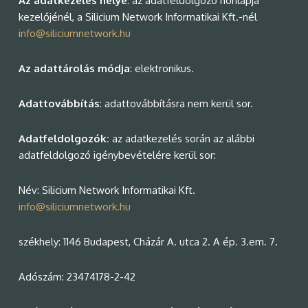
Az adatkezelés helye
: az adatfeldolgozó honlapja
kezelőjénél, a Silicium Network Informatikai Kft.-nél
info@siliciumnetwork.hu
Az adattárolás módja
: elektronikus.
Adattovábbítás
: adattovábbításra nem kerül sor.
Adatfeldolgozók:
az adatkezelés során az alábbi
adatfeldolgozó igénybevételére kerül sor:
Név: Silicium Network Informatikai Kft.
info@siliciumnetwork.hu
székhely: 1146 Budapest, Cházár A. utca 2. A ép. 3.em. 7.
Adószám: 23474178-2-42