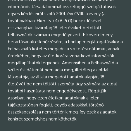
információs társadalommal összefüggő szolgáltatások
egyes kérdéseiről szóló 2001. évi CVIII. törvény (a
továbbiakban: Eker. tv.) 4/A. § (1) bekezdésével
összhangban kizárólag 18. életévüket betöltött
felhasználók számára engedélyezett. E követelmény
betartásának ellenőrzésére, a honlap meglátogatásakor a
Felhasználó köteles megadni a születési dátumát, annak
érdekében, hogy az életkorára vonatkozó információk
megállapíthatók legyenek. Amennyiben a Felhasználó a
születési dátumát nem adja meg, illetőleg az oldal
látogatója, az általa megadott adatok alapján, 18.
életévét be nem töltött személy, úgy számára az oldal
további használata nem engedélyezett. Rögzítjük
azonban, hogy ezen életkori adatoknak a jelen
tájékoztatóban foglalt, egyéb adatokkal történő
összekapcsolása nem történik meg, így ezek az adatok
konkrét személyhez nem köthetők.