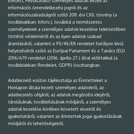
Érintett, Felhasználó) személyes adatait kezeli az
információs önrendelkezési jogról és az
információszabadságról szóló 2011. évi CXII. törvény (a
továbbiakban: Infotv.), továbbá a természetes
személyeknek a személyes adatok kezelése tekintetében
történő védelméről és az ilyen adatok szabad
áramlásáról, valamint a 95/46/EK rendelet hatályon kívül
helyezéséről szóló az Európai Parlament és a Tanács (EU)
2016/679 rendelet (2016. április 27.) által előírtakkal (a
továbbiakban: Rendelet, GDPR) összhangban.
Adatkezelő ezúton tájékoztatja az Érintetteket a
Honlapon általa kezelt személyes adatokról, az
adatkezelés céljáról, az adatok megőrzési idejéről,
tárolásának, továbbításának módjáról, a személyes
adatok kezelése körében követett elveiről és
gyakorlatáról, valamint az érintettek jogai gyakorlásának
módjáról és lehetőségeiről.