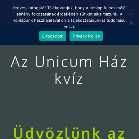
Skip
Menu
Kedves Látogató! Tájékoztatjuk, hogy a honlap felhasználói
Men
to
élmény fokozásának érdekében sütiket alkalmazunk. A
main
honlapunk használatával ön a tájékoztatásunkat tudomásul
content
veszi.
Elfogadom
Privacy Policy
Az Unicum Ház
kvíz
Üdvözlünk
az