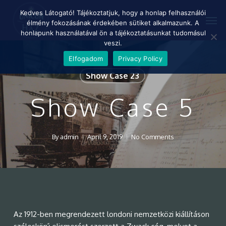
Skip
Menu
Kedves Látogató! Tájékoztatjuk, hogy a honlap felhasználói
Men
to
élmény fokozásának érdekében sütiket alkalmazunk. A
main
honlapunk használatával ön a tájékoztatásunkat tudomásul
content
veszi.
Elfogadom
Privacy Policy
Show Case 23
Show Case 5
By
admin
April 9, 2019
No Comments
Az 1912-ben megrendezett londoni nemzetközi kiállításon