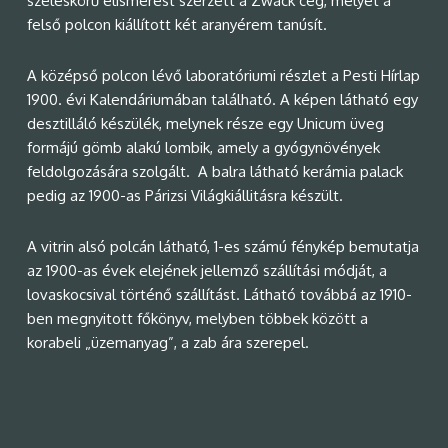
széleskörű elismerést szerzett a Zwack cég, melyet a
felső polcon kiállított két aranyérem tanúsít.
A középső polcon lévő laboratóriumi részlet a Pesti Hírlap
1900. évi Kalendáriumában található. A képen látható egy
desztilláló készülék, melynek része egy Unicum üveg
formájú gömb alakú lombik, amely a gyógynövények
feldolgozására szolgált. A balra látható kerámia palack
pedig az 1900-as Párizsi Világkiállitásra készült.
A vitrin alsó polcán látható, 1-es számú fénykép bemutatja
az 1900-as évek elejének jellemző szállítási módját, a
lovaskocsival történő szállítást. Látható továbbá az 1910-
ben megnyitott főkönyv, melyben többek között a
korabeli „üzemanyag”, a zab ára szerepel.