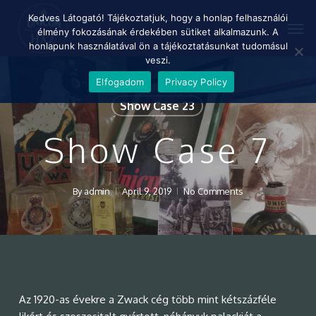
Skip
Menu
Kedves Látogató! Tájékoztatjuk, hogy a honlap felhasználói
Men
to
élmény fokozásának érdekében sütiket alkalmazunk. A
main
honlapunk használatával ön a tájékoztatásunkat tudomásul
content
veszi.
Elfogadom
Privacy Policy
Show Case 23
Show Case 7
By
admin
April 9, 2019
No Comments
Az 1920-as évekre a Zwack cég több mint kétszázféle