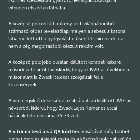
likőrt és szeszesitalt gyártott, néhányuk palackját a
vitrinben elszórtan láthatja.
A középső polcon látható egy, az I. világháborúból
származó képes levelezőlap, melyen a sebesült katona
lába mellett ott a gyógyulást elősegítő Unicum, de ez
nem a cég megbízásából készült reklám volt.
A középső polc jobb oldalán kiállított korabeli kabaré
műsorfüzete arról tanúskodik, hogy az 1920-as években a
műsor alatt is Zwack italokat szolgáltak fel a
közönségnek.
A vitrin egyik érdekessége az alsó polcon kiállított, 1913-as
névsorból kiderül, hogy Zwack Lajos Kemenes utcai
házának telefonszáma 36-33 volt.
A vitrinen lévő alsó QR kód
beolvasásával még többet
tudhat meg az Asiagói-csata és a középső polc bal szélén