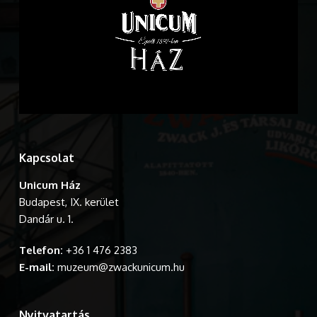
Kapcsolat
Unicum Ház
Budapest, IX. kerület
Dandár u. 1.
Telefon:
+36 1 476 2383
E-mail:
muzeum@zwackunicum.hu
Nyitvatartás