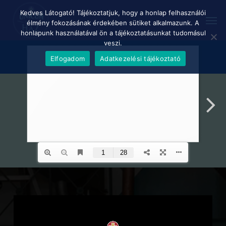
Skip
Menu
Kedves Látogató! Tájékoztatjuk, hogy a honlap felhasználói
Men
to
élmény fokozásának érdekében sütiket alkalmazunk. A
main
honlapunk használatával ön a tájékoztatásunkat tudomásul
content
veszi.
Elfogadom
Adatkezelési tájékoztató