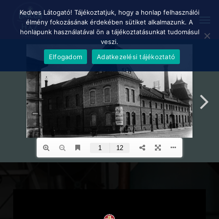
Skip
Menu
Kedves Látogató! Tájékoztatjuk, hogy a honlap felhasználói
Men
to
élmény fokozásának érdekében sütiket alkalmazunk. A
main
honlapunk használatával ön a tájékoztatásunkat tudomásul
content
veszi.
Elfogadom
Adatkezelési tájékoztató