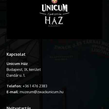
Kapcsolat
Unicum Ház
Budapest, IX. kerület
Dandár u. 1.
Telefon:
+36 1 476 2383
E-mail:
muzeum@zwackunicum.hu
Nyitvatartás