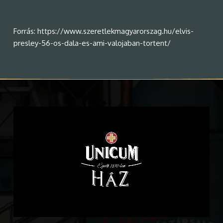
Forrás: https://www.szeretlekmagyarorszag.hu/elvis-
presley-56-os-dala-es-ami-valojaban-tortent/