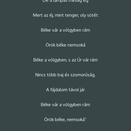
De a lámpás mindig ég
Mert az éj, mint tenger, oly sötét
Béke vár a völgyben rám
Örök béke nemsoká
Béke a völgyben, s az Úr vár rám
Nincs több baj és szomorúság,
A fájdalom távol jár
Béke vár a völgyben rám
Örök béke, nemsoká”