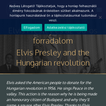
Skip
Menu
Kedves Látogató! Tájékoztatjuk, hogy a honlap felhasználói
Men
to
élmény fokozásának érdekében sütiket alkalmazunk. A
main
honlapunk használatával ön a tájékoztatásunkat tudomásul
content
veszi.
Elvis Presley és az ’56-os
Elfogadom
Adatkezelési tájékoztató
forradalom
Elvis Presley and the
Hungarian revolution
Elvis asked the American people to donate for the
Hungarian revolution in 1956. He sings Peace in the
valley. This action is the reason why he is being made
an honourary citizen of Budapest and why they’ll
name a square after Elvis Presley. Thanks to Elvis