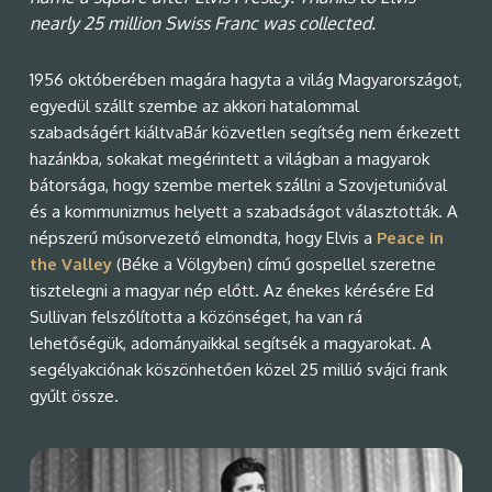
nearly 25 million Swiss Franc was collected.
1956 októberében magára hagyta a világ Magyarországot,
egyedül szállt szembe az akkori hatalommal
szabadságért kiáltvaBár közvetlen segítség nem érkezett
hazánkba, sokakat megérintett a világban a magyarok
bátorsága, hogy szembe mertek szállni a Szovjetunióval
és a kommunizmus helyett a szabadságot választották. A
népszerű műsorvezető elmondta, hogy Elvis a
Peace in
the Valley
(Béke a Völgyben) című gospellel szeretne
tisztelegni a magyar nép előtt. Az énekes kérésére Ed
Sullivan felszólította a közönséget, ha van rá
lehetőségük, adományaikkal segítsék a magyarokat. A
segélyakciónak köszönhetően közel 25 millió svájci frank
gyűlt össze.