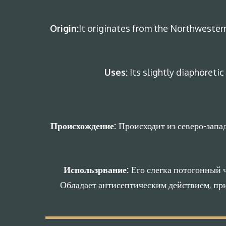
Origin:
It originates from the Northwestern
Uses:
Its slightly diaphoretic
Происхождение:
Происходит из северо-зап
Использрвание:
Его слегка потогонный 
Обладает антисептическим действием, при