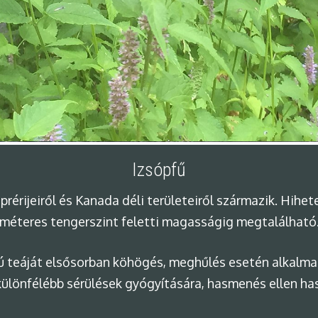
Izsópfű
érijeiről és Kanada déli területeiről származik. Hihet
méteres tengerszint feletti magasságig megtalálható
 teáját elsősorban köhögés, meghűlés esetén alkalmaz
ülönfélébb sérülések gyógyítására, hasmenés ellen haszná