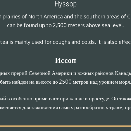
Hyssop
 prairies of North America and the southern areas of Ca
can be found up to 2,500 meters above sea level.
 tea is mainly used for coughs and colds. It is also effe
Иссоп
адных прерий Северной Америки и южных районов Канады
быть найден на высоте до 2500 метров над уровнем моря.
чай в особенно применяют при кашле и простуде. Он такж
меняется для заживления самых разнообразных травм, про