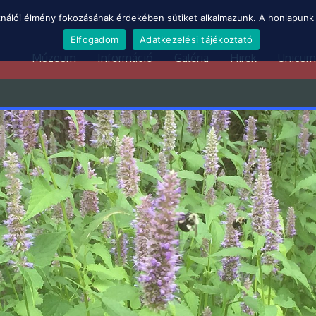
ználói élmény fokozásának érdekében sütiket alkalmazunk. A honlapunk 
Elfogadom
Adatkezelési tájékoztató
Múzeum
Információ
Galéria
Hirek
Unicum