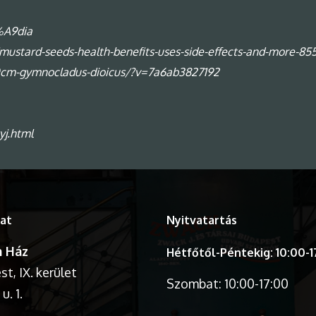
%A9dia
ustard-seeds-health-benefits-uses-side-effects-and-more-85
00cm-gymnocladus-dioicus/?v=7a6ab3827192
yj.html
at
Nyitvatartás
 Ház
Hétfőtől-Péntekig: 10:00-1
t, IX. kerület
Szombat: 10:00-17:00
u. 1.