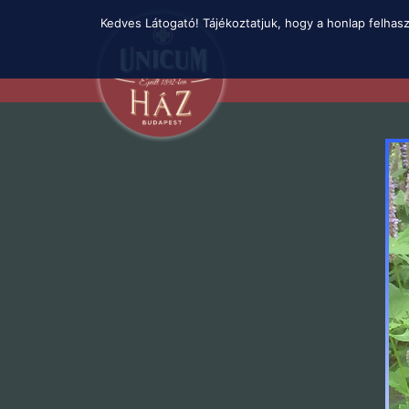
Skip
Kedves Látogató! Tájékoztatjuk, hogy a honlap felhas
to
main
content