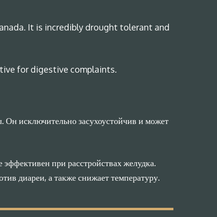
nada. It is incredibly drought tolerant and
ctive for digestive complaints.
. Он исключительно засухоустойчив и может
е эффективен при расстройствах желудка.
тив диареи, а также снижает температуру.