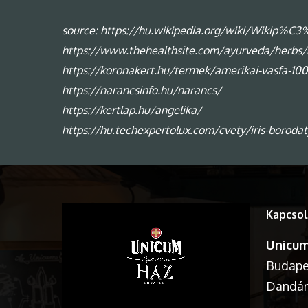
source: https://hu.wikipedia.org/wiki/Wikip%C3
https://www.thehealthsite.com/ayurveda/herbs/m
https://koronakert.hu/termek/amerikai-vasfa-1
https://narancsinfo.hu/narancs/
https://kertlap.hu/angelika/
https://hu.techexpertolux.com/cvety/iris-borodat
Kapcsol
Unicum
Budapes
Dandár 