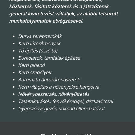
közkertek, fásított közterek és a játszóterek
generál kivitelezést vállaljuk, az alábbi felsorolt
munkafolyamatok elvégzésével.
Durva
terepmunkák
Kerti
létesítmények
Tó
építés (úszó tó)
Burkolatok,
támfalak
építése
Kerti
pihenő
Kerti
szegélyek
Automata
öntözőrendszerek
Kerti
világítás a növényekre hangolva
Növénybeszerzés,
növényültetés
T
a
lajtakarások, fenyőkéreggel, díszkaviccsal
Gyepszőnyegezés, vakond
elleni hálóval