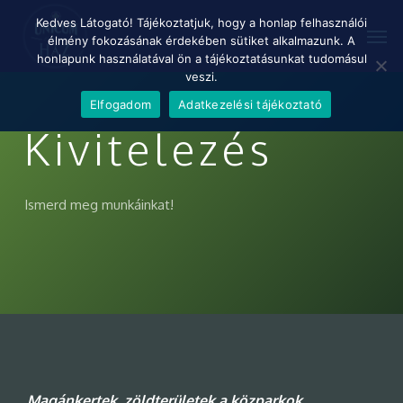
Skip
Menu
Kedves Látogató! Tájékoztatjuk, hogy a honlap felhasználói
Men
to
élmény fokozásának érdekében sütiket alkalmazunk. A
main
honlapunk használatával ön a tájékoztatásunkat tudomásul
content
veszi.
Elfogadom
Adatkezelési tájékoztató
Kivitelezés
Ismerd meg munkáinkat!
Magánkertek,
zöldterületek
a
közparkok,