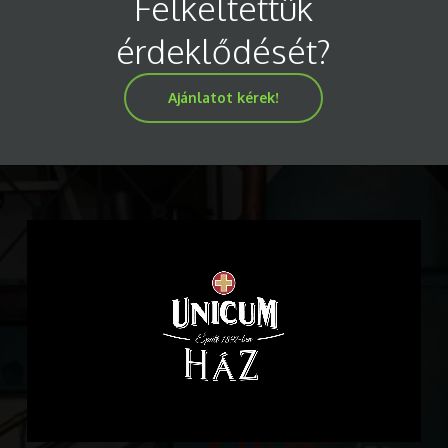
Felkeltettük
érdeklődését?
Ajánlatot kérek!