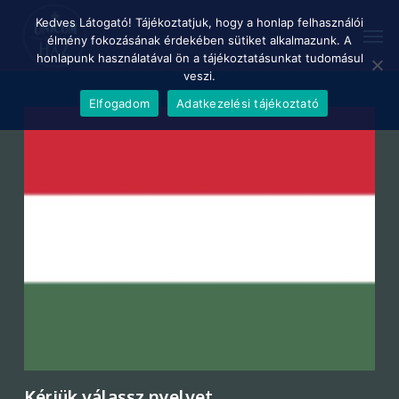
Skip
Menu
Kedves Látogató! Tájékoztatjuk, hogy a honlap felhasználói
Men
to
élmény fokozásának érdekében sütiket alkalmazunk. A
main
honlapunk használatával ön a tájékoztatásunkat tudomásul
content
veszi.
Elfogadom
Adatkezelési tájékoztató
Kérjük válassz nyelvet