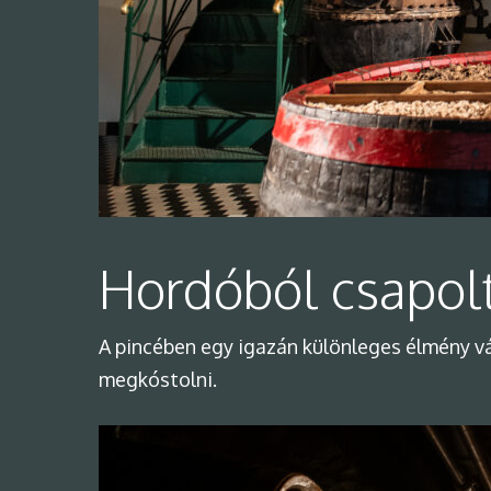
Hordóból csapolt
A pincében egy igazán különleges élmény vá
megkóstolni.