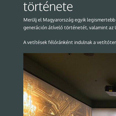
története
Merülj el Magyarország egyik legismertebb
generáción átívelő történetét, valamint az 
A vetítések félóránként indulnak a vetítőt