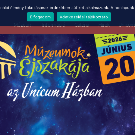
ználói élmény fokozásának érdekében sütiket alkalmazunk. A honlapunk 
Elfogadom
Adatkezelési tájékoztató
Múzeum
Információ
Galéria
Hirek
Unicum