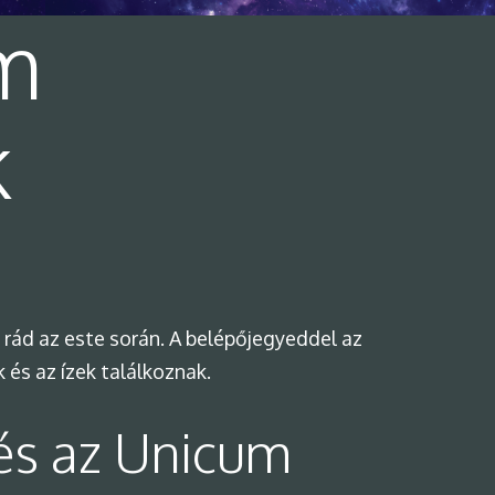
m
k
 rád az este során. A belépőjegyeddel az
és az ízek találkoznak.
 és az Unicum