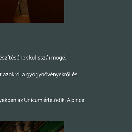
észítésének kulisszái mögé.
nt azokról a gyógynövényekről és
yekben az Unicum érlelődik. A pince