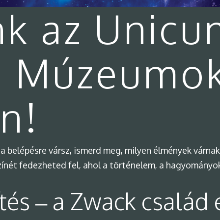
nk az Unicu
a Múzeumo
án!
a belépésre vársz, ismerd meg, milyen élmények várnak
nét fedezheted fel, ahol a történelem, a hagyományok 
ítés – a Zwack család