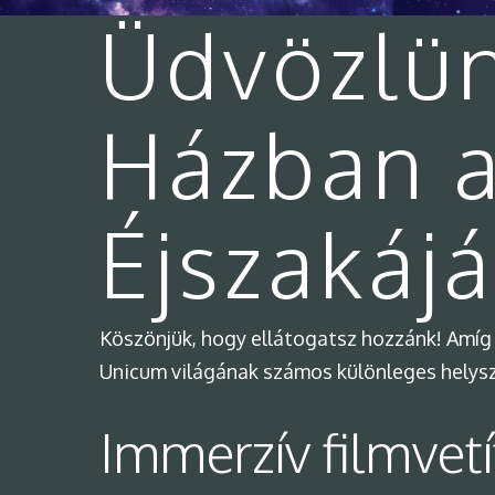
Üdvözlü
Házban 
Éjszakáj
Köszönjük, hogy ellátogatsz hozzánk! Amíg 
Unicum világának számos különleges helyszí
Immerzív filmvet