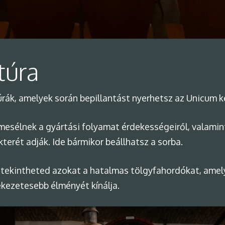
túra
úrák, amelyek során bepillantást nyerhetsz az Unicum k
k mesélnek a gyártási folyamat érdekességeiről, valami
terét adják. Ide bármikor beállhatsz a sorba.
egtekintheted azokat a hatalmas tölgyfahordókat, amel
kezetesebb élményét kínálja.