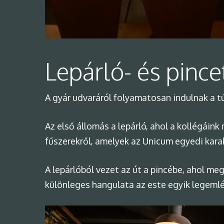
Lepárló- és pince
A gyár udvaráról folyamatosan indulnak a t
Az első állomás a lepárló, ahol a kollégáin
fűszerekről, amelyek az Unicum egyedi karak
A lepárlóból vezet az út a pincébe, ahol m
különleges hangulata az este egyik legemlé