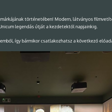
 márkájának történetében! Modern, látványos filmvetí
Unicum legendás útját a kezdetektől napjainkig.
eremből, így bármikor csatlakozhatsz a következő előad