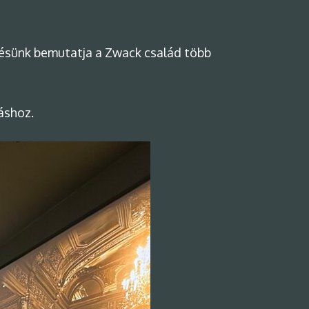
tésünk bemutatja a Zwack család több
áshoz.