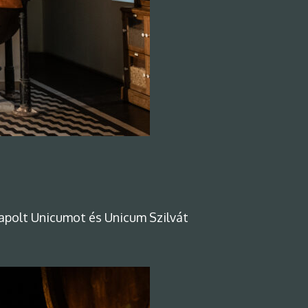
sapolt Unicumot és Unicum Szilvát