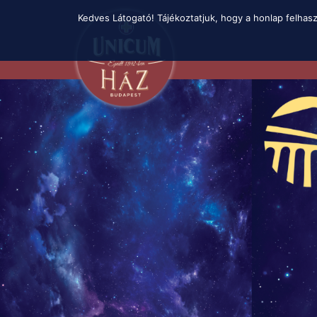
Skip
Kedves Látogató! Tájékoztatjuk, hogy a honlap felhas
to
main
content