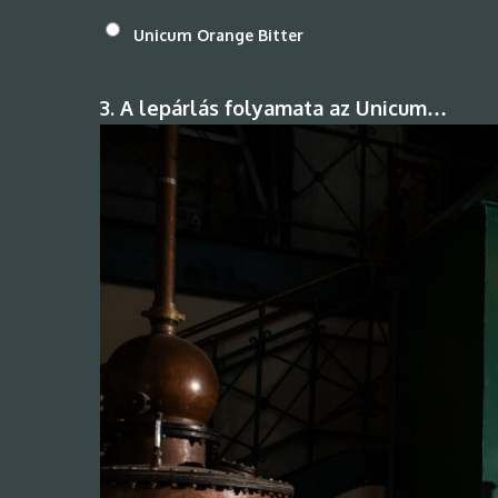
Unicum Orange Bitter
3. A lepárlás folyamata az Unicum…