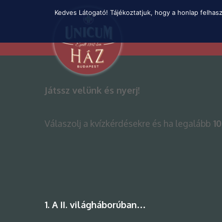
Skip
Kedves Látogató! Tájékoztatjuk, hogy a honlap felhas
to
main
content
Játssz velünk és nyerj!
Válaszolj a kvízkérdésekre és ha legalább
10
1. A II. világháborúban…