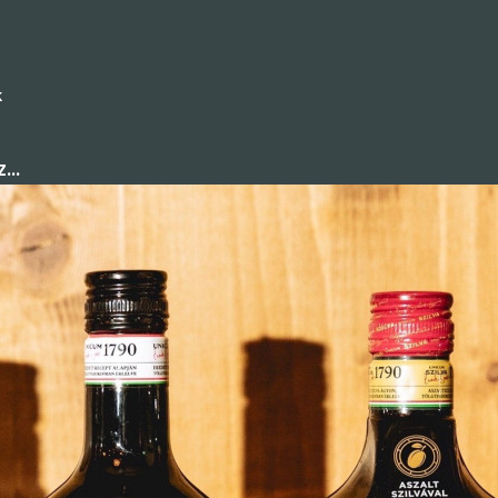
k
...