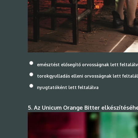
emésztést elősegítő orvosságnak lett feltalál
torokgyulladás elleni orvosságnak lett feltalá
nyugtatóként lett feltalálva
5. Az Unicum Orange Bitter elkészítésé