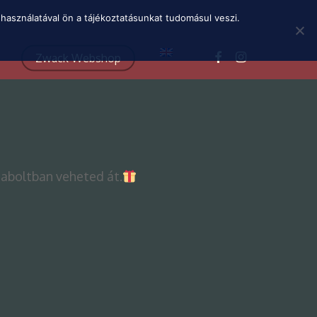
Menu
használatával ön a tájékoztatásunkat tudomásul veszi.
facebook
instagram
Zwack Webshop
aboltban veheted át.