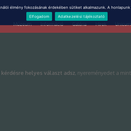
ználói élmény fokozásának érdekében sütiket alkalmazunk. A honlapunk 
Elfogadom
Adatkezelési tájékoztató
Múzeum
Információ
Galéria
Hirek
Unicum
 kérdésre helyes választ adsz
, nyereményedet a mint