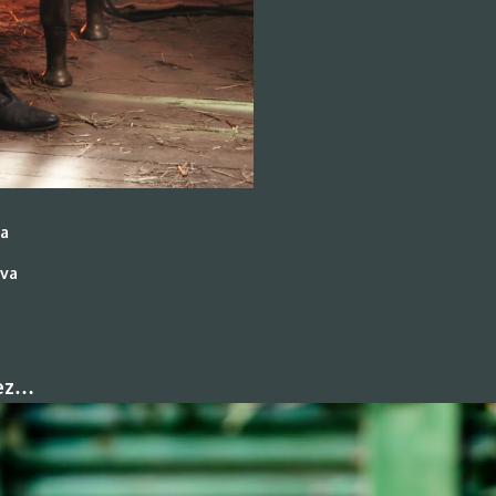
va
lva
hez…