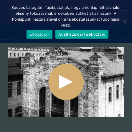
Skip
Menu
Kedves Látogató! Tájékoztatjuk, hogy a honlap felhasználói
Men
to
élmény fokozásának érdekében sütiket alkalmazunk. A
main
honlapunk használatával ön a tájékoztatásunkat tudomásul
content
veszi.
Elfogadom
Adatkezelési tájékoztató