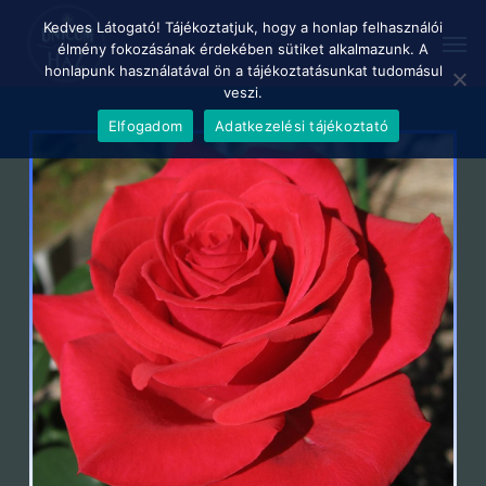
Skip
Menu
Kedves Látogató! Tájékoztatjuk, hogy a honlap felhasználói
Men
to
élmény fokozásának érdekében sütiket alkalmazunk. A
main
honlapunk használatával ön a tájékoztatásunkat tudomásul
content
veszi.
Elfogadom
Adatkezelési tájékoztató