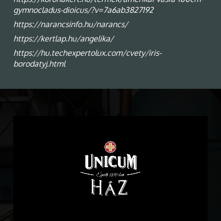
gymnocladus-dioicus/?v=7a6ab3827192
https://narancsinfo.hu/narancs/
https://kertlap.hu/angelika/
https://hu.techexpertolux.com/cvety/iris-
borodatyj.html