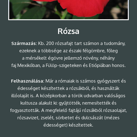
Rózsa
Származás:
Kb. 200 rózsafajt tart számon a tudomány,
ezeknek a többsége az északi félgömbre, főleg
a mérsékelt égövre jellemző növény, néhány
faj Mexikóban, a Fülöp-szigeteken és Etiópiában honos.
Felhasználása:
Már a rómaiak is számos gyógyszert és
édességet készítettek a rózsákból, és használták
illóolaját is. A középkorban a török udvarban valóságos
kultusza alakult ki: gyűjtötték, nemesítették és
fogyasztották. A megfelelő fajtájú rózsákból rózsaolajat,
rózsavizet, zselét, sörbetet és dulcsászát (mézes
édességet) készítettek.