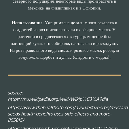
северного полушария, некоторые виды произрастять в
Мексике, на Филиппинах и в Эфиопии.
Использование:
Уже римялне делали много лекарств и
сладостей из роз и использовали их эфирное масло. У
растении в средневековьях в турецком дворе был
настоящий культ: его собирали, наставляли и расходуют.
Из роз правильного вида сделали розовое масло, розовую
воду, желе, щербет и дулчас (сладости с медом).
source:
https://hu.wikipedia.org/wiki/Wikip%C3%A9dia
https://www.thehealthsite.com/ayurveda/herbs/mustard-
seeds-health-benefits-uses-side-effects-and-more-
855815/
https://koronakert.hu/termek/amerikai-vasfa-100cm-