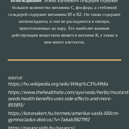
Использрвание:
Зелень клубневого сельдерея содержит
большое количество витамина С, фосфора, а стеблевой
сельдерей содержит витамины В1 и В2. Он также содержит
антиоксиданты, и они не распадаются в овощах,
приготовленных на пару. Его наиболее важным
действующим веществом является витамин К, а также в
нем много клетчаток.
source:
https://hu.wikipedia.org/wiki/Wikip%C3%A9dia
https://www.thehealthsite.com/ayurveda/herbs/mustard-
seeds-health-benefits-uses-side-effects-and-more-
855815/
https://koronakert.hu/termek/amerikai-vasfa-100cm-
gymnocladus-dioicus/?v=7a6ab3827192
https://narancsinfo.hu/narancs/