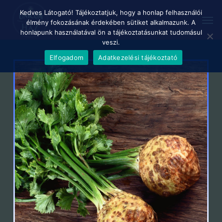
Skip
Menu
Kedves Látogató! Tájékoztatjuk, hogy a honlap felhasználói
Men
to
élmény fokozásának érdekében sütiket alkalmazunk. A
main
honlapunk használatával ön a tájékoztatásunkat tudomásul
content
veszi.
Elfogadom
Adatkezelési tájékoztató