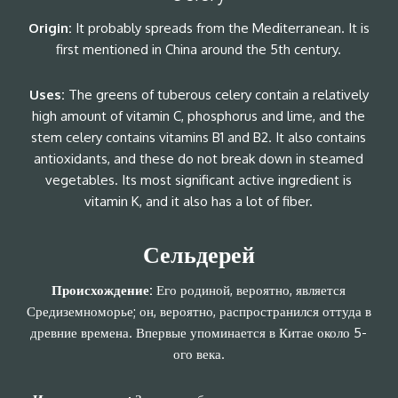
Origin:
It probably spreads from the Mediterranean. It is
first mentioned in China around the 5th century.
Uses:
The greens of tuberous celery contain a relatively
high amount of vitamin C, phosphorus and lime, and the
stem celery contains vitamins B1 and B2. It also contains
antioxidants, and these do not break down in steamed
vegetables. Its most significant active ingredient is
vitamin K, and it also has a lot of fiber.
Сельдерей
Происхождение:
Его родиной, вероятно, является
Средиземноморье; он, вероятно, распространился оттуда в
древние времена. Впервые упоминается в Китае около 5-
ого века.