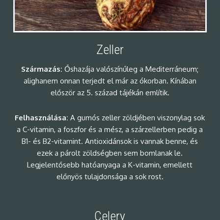
Zeller
Származás:
Őshazája valószínűleg a Mediterráneum;
alighanem onnan terjedt el már az ókorban. Kínában
először az 5. század tájékán említik.
Felhasználása:
A gumós zeller zöldjében viszonylag sok
a C-vitamin, a foszfor és a mész, a szárzellerben pedig a
B1- és B2-vitamint. Antioxidánsok is vannak benne, és
ezek a párolt zöldségben sem bomlanak le.
Legjelentősebb hatóanyaga a K-vitamin, emellett
előnyös tulajdonsága a sok rost.
Celery