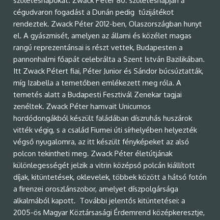
születésnapokat. Zwack Péter 80. születésnapján a
cégudvaron fogadást a Dunán pedig tűzijátékot
rendeztek. Zwack Péter 2012-ben, Olaszországban hunyt
el. A gyászmisét, amelyen az állami és közélet magas
rangú reprezentánsai is részt vettek, Budapesten a
pannonhalmi főapát celebrálta a Szent István Bazilikában.
Itt Zwack Pétert fiai, Péter Junior és Sándor búcsúztatták,
míg Izabella a temetőben emlékezett meg róla. A
temetés alatt a Budapesti Fesztivál Zenekar tagjai
zenéltek. Zwack Péter hamvait Unicumos
hordódongákból készült faládában díszruhás huszárok
vitték végig, s a család Fiumei úti sírhelyében helyezték
végső nyugalomra, az itt készült fényképeket az alsó
polcon tekintheti meg. Zwack Péter életútjának
különlegességét jelzik a vitrin középső polcán kiállított
díjak, kitüntetések, oklevelek, többek között a hátsó fotón
a firenzei oroszlánszobor, amelyet díszpolgársága
alkalmából kapott. További jelentős kitüntetései: a
2005-ös Magyar Köztársasági Érdemrend középkeresztje,