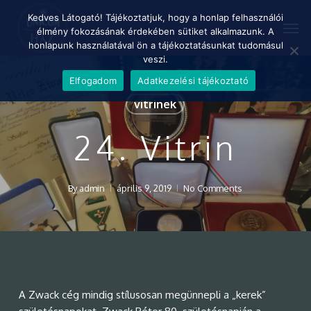
Skip
Menu
Kedves Látogató! Tájékoztatjuk, hogy a honlap felhasználói
Men
to
élmény fokozásának érdekében sütiket alkalmazunk. A
main
honlapunk használatával ön a tájékoztatásunkat tudomásul
content
veszi.
Elfogadom
Adatkezelési tájékoztató
vitrinek
24. Vitrin
By
admin
április 9, 2019
No Comments
A Zwack cég mindig stílusosan megünnepli a „kerek”