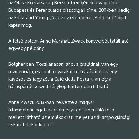
az Olasz Köztársaság Becsületrendjének lovagi címe,
Budapest és Ferencváros díszpolgári címe, 2011-ben pedig
az Ernst and Young „Az év üzletembere „Példakép” díját
kapta meg.
A felső polcon Anne Marshall Zwack könyveiből található
egy-egy példány.
Bolgheriben, Toszkánában, ahol a családnak van egy
rezidenciája, és ahol a nyarakat töltik vásároltak egy
kávézót és fagyizót a Café della Posta-t, amely a
házaspárról készült fénykép hátterében látható.
Anne Zwack 2013-ban felvette a magyar
állampolgárságot, az eseményt dokumentáló fotó
mellett látható az emlékokirat, melyet az állampolgársági
eskütételekor kapott.