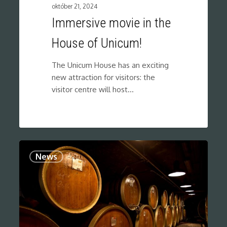
október 21, 2024
Immersive movie in the
House of Unicum!
The Unicum House has an exciting
new attraction for visitors: the
visitor centre will host…
0
0
News