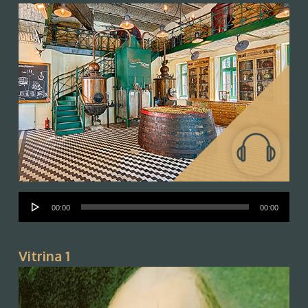
Audió
00:00
00:00
lejátszó
Vitrina 1