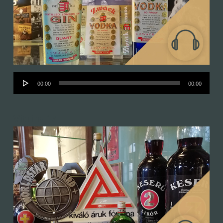
Audió
00:00
00:00
lejátszó
Vitrina 17