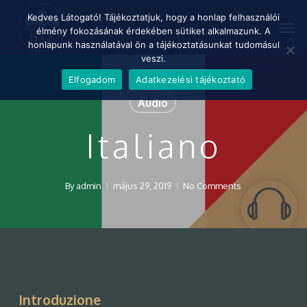
Skip
Menu
Kedves Látogató! Tájékoztatjuk, hogy a honlap felhasználói
Men
to
élmény fokozásának érdekében sütiket alkalmazunk. A
main
honlapunk használatával ön a tájékoztatásunkat tudomásul
content
veszi.
Elfogadom
Adatkezelési tájékoztató
Audio
Italiano
By
admin
május 29, 2019
No Comments
Introduzione