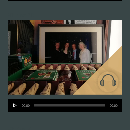
Vitrina 20
Audió
00:00
00:00
lejátszó
Vitrina 21