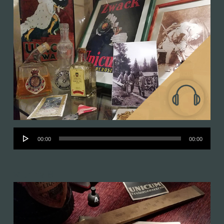
Audió
00:00
00:00
lejátszó
Vitrina 8