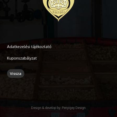
Adatkezelési tájékoztató
Kuponszabályzat
Design & develop by:
Penyigey Design