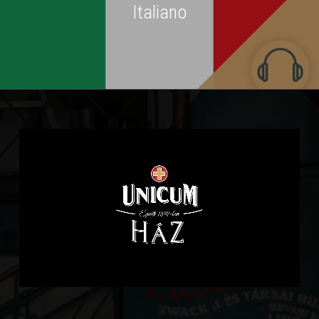
Italiano