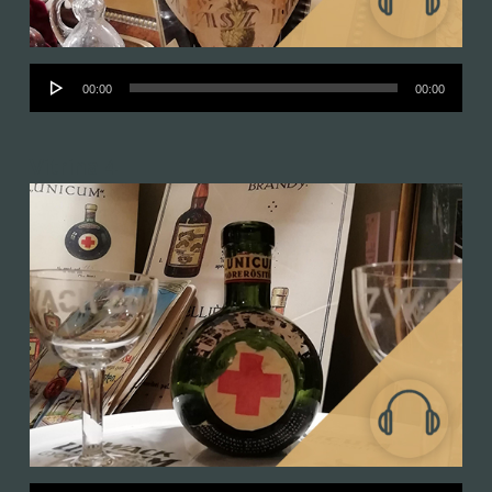
Audió
00:00
00:00
lejátszó
Vitrina 4