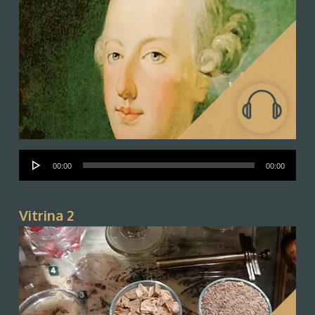
Audió
00:00
00:00
lejátszó
Vitrina 2