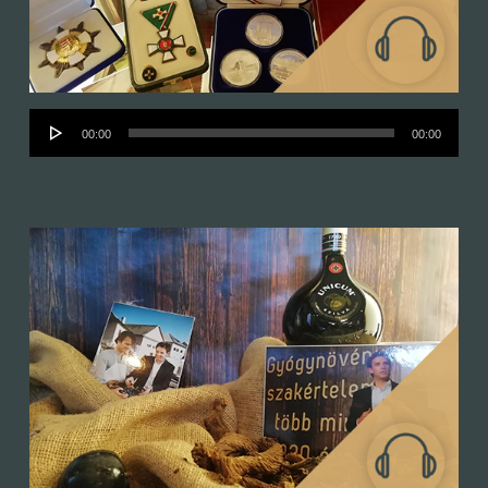
Audió
00:00
00:00
lejátszó
Vitrina 25