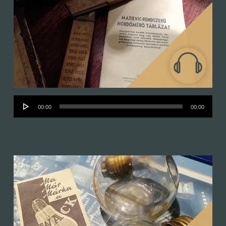
Audió
00:00
00:00
lejátszó
Vitrina 9