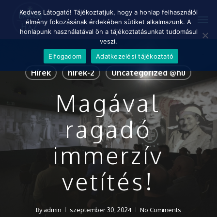
Skip
Menu
Kedves Látogató! Tájékoztatjuk, hogy a honlap felhasználói
Men
to
élmény fokozásának érdekében sütiket alkalmazunk. A
main
honlapunk használatával ön a tájékoztatásunkat tudomásul
content
veszi.
Elfogadom
Adatkezelési tájékoztató
Hírek
hirek-2
Uncategorized @hu
Magával
ragadó
immerzív
vetítés!
By
admin
szeptember 30, 2024
No Comments