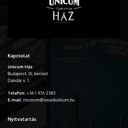
Kapcsolat
Unicum Ház
Budapest, IX. kerület
Dandár u. 1.
Telefon:
+36 1 476 2383
E-mail:
muzeum@zwackunicum.hu
Nyitvatartás