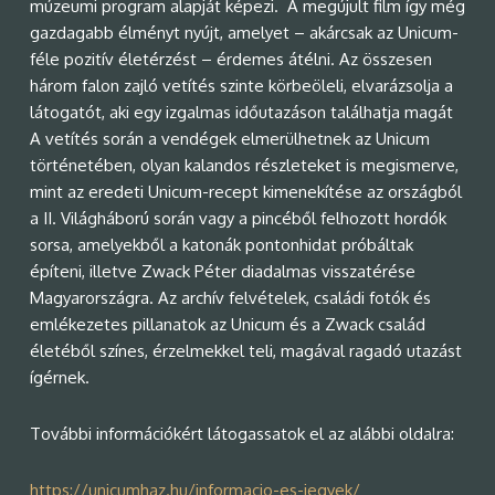
múzeumi program alapját képezi. A megújult film így még
gazdagabb élményt nyújt, amelyet ­– akárcsak az Unicum-
féle pozitív életérzést – érdemes átélni. Az összesen
három falon zajló vetítés szinte körbeöleli, elvarázsolja a
látogatót, aki egy izgalmas időutazáson találhatja magát
A vetítés során a vendégek elmerülhetnek az Unicum
történetében, olyan kalandos részleteket is megismerve,
mint az eredeti Unicum-recept kimenekítése az országból
a II. Világháború során vagy a pincéből felhozott hordók
sorsa, amelyekből a katonák pontonhidat próbáltak
építeni, illetve Zwack Péter diadalmas visszatérése
Magyarországra. Az archív felvételek, családi fotók és
emlékezetes pillanatok az Unicum és a Zwack család
életéből színes, érzelmekkel teli, magával ragadó utazást
ígérnek.
További információkért látogassatok el az alábbi oldalra:
https://unicumhaz.hu/informacio-es-jegyek/