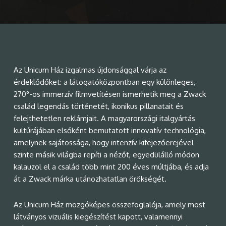
Az Unicum Ház izgalmas újdonsággal várja az
érdeklődőket: a látogatóközpontban egy különleges,
270°-os immerzív filmvetítésen ismerhetik meg a Zwack
család legendás történetét, ikonikus pillanatait és
felejthetetlen reklámjait. A magyarországi italgyártás
kultúrájában elsőként bemutatott innovatív technológia,
amelynek sajátossága, hogy intenzív kifejezőerejével
szinte másik világba repíti a nézőt, egyedülálló módon
kalauzol el a család több mint 200 éves múltjába, és adja
át a Zwack márka utánozhatatlan örökségét.
Az Unicum Ház mozgóképes összefoglalója, amely most
látványos vizuális kiegészítést kapott, valamennyi