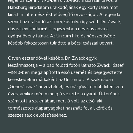
legenda szerint 1790-ben dr. Zwack, a császári orvos, a
Habsburg Birodalom uralkodójának egy korty Unicumot
kínált, mint emésztést elősegítő orvosságot. A legenda
szerint az uralkodó azt megkóstolva így szólt: Dr. Zwack,
das ist ein
Unikum
! – egyszeriben nevet is adva a
gyógynövényitalnak. Az Unicum híre és népszerűsége
később fokozatosan túlnőtte a bécsi császári udvart.
Ötven esztendővel később, Dr. Zwack egyik
leszármazottja – a pad fölötti fotón látható Zwack József
–1840-ben megalapította első üzemét és bejegyeztette
kereskedelmi márkaként az Unicumot. A szakmában
„Generálisnak” nevezték el, és már jóval elmúlt kilencven
éves, amikor még mindig ő vezette a gyárat. Úttörőnek
számított a szakmában, mert ő volt az első, aki
természetes alapanyagokat használt fel a likőrök és
szeszesitalok elkészítéséhez.