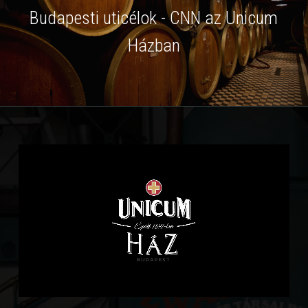
Budapesti uticélok - CNN az Unicum
Házban