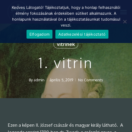
Skip
Menu
Kedves Látogató! Tájékoztatjuk, hogy a honlap felhasználói
Men
to
élmény fokozásának érdekében sütiket alkalmazunk. A
main
honlapunk használatával ön a tájékoztatásunkat tudomásul
content
veszi.
Elfogadom
Adatkezelési tájékoztató
vitrinek
1. vitrin
By
admin
április 5, 2019
No Comments
Ezen a képen II. József császár és magyar király látható. A