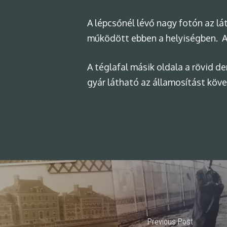
A lépcsőnél lévő nagy fotón az l
működött ebben a helyiségben. Az
A téglafal másik oldala a rövid d
gyár látható az államosítást követ
Previous Post