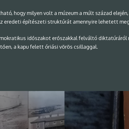
átható, hogy milyen volt a múzeum a múlt század elejé
 eredeti építészeti struktúrát amennyire lehetett meg
emokratikus időszakot erőszakkal felváltó diktatúráról
ően, a kapu felett óriási vörös csillaggal.