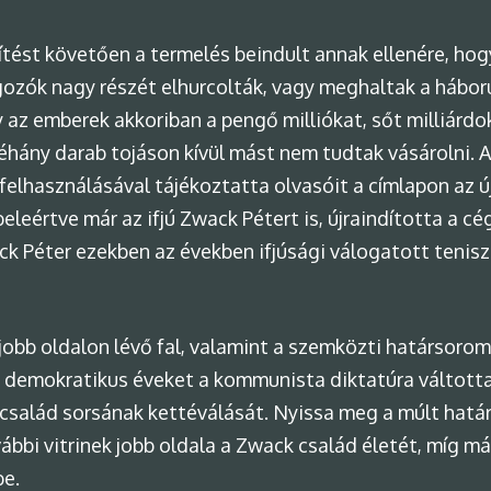
pítést követően a termelés beindult annak ellenére, ho
gozók nagy részét elhurcolták, vagy meghaltak a háború
 az emberek akkoriban a pengő milliókat, sőt milliárdok
hány darab tojáson kívül mást nem tudtak vásárolni. Az
elhasználásával tájékoztatta olvasóit a címlapon az ú
beleértve már az ifjú Zwack Pétert is, újraindította a
ck Péter ezekben az években ifjúsági válogatott tenisze
bb oldalon lévő fal, valamint a szemközti határsorom
i demokratikus éveket a kommunista diktatúra váltotta
 család sorsának kettéválását. Nyissa meg a múlt határ
ovábbi vitrinek jobb oldala a Zwack család életét, míg m
be.