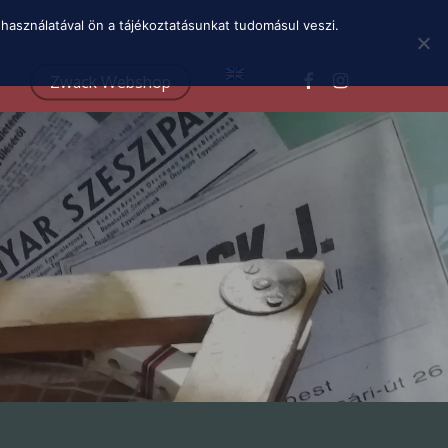
Menu
használatával ön a tájékoztatásunkat tudomásul veszi.
facebook
instagram
Zwack Webshop