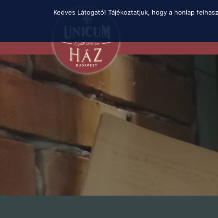
Skip
Kedves Látogató! Tájékoztatjuk, hogy a honlap felhas
to
main
content