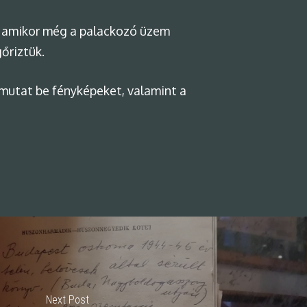
n, amikor még a palackozó üzem
őriztük.
 mutat be fényképeket, valamint a
Next Post