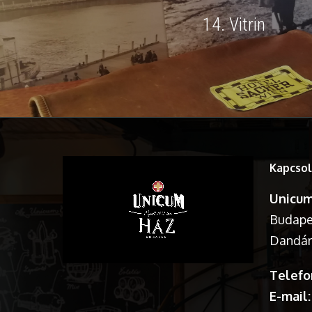
14. Vitrin
Kapcsol
Unicum
Budapes
Dandár 
Telefo
E-mail: