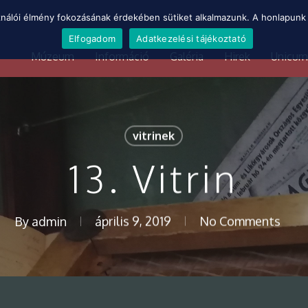
ználói élmény fokozásának érdekében sütiket alkalmazunk. A honlapunk 
Elfogadom
Adatkezelési tájékoztató
Múzeum
Információ
Galéria
Hirek
Unicum
vitrinek
13. Vitrin
By
admin
április 9, 2019
No Comments