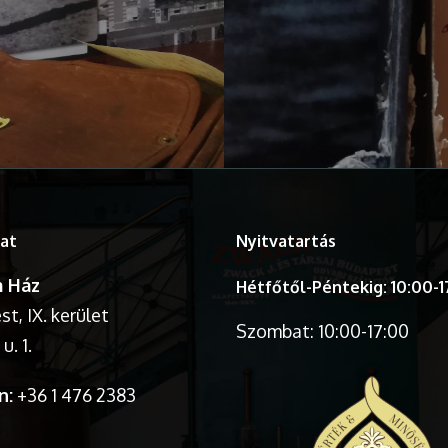
at
Nyitvatartás
 Ház
Hétfőtől-Péntekig: 10:00-1
t, IX. kerület
Szombat: 10:00-17:00
u. 1.
n:
+36 1 476 2383