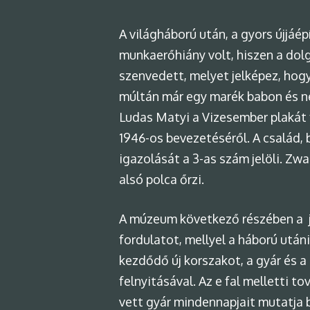
A világháború után, a gyors újjáé
munkaerőhiány volt, hiszen a dol
szenvedett, melyet jelképez, hogy
múltán már egy marék babon és né
Ludas Matyi a Vizesember plakát f
1946-os bevezetéséről. A család, 
igazolását a 3-as szám jelöli. Zwa
alsó polca őrzi.
A múzeum következő részében a jo
fordulatot, mellyel a háború után
kezdődő új korszakot, a gyár és a
felnyitásával. Az e fal melletti t
vett gyár mindennapjait mutatja 