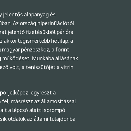
gy jelentős alapanyag és
ban. Az ország hiperinflációtól
at jelentő fizetésükből pár óra
 akkor legismertebb hetilap, a
j magyar pénzeszköz, a forint
 cég működését. Munkába állásának
ző volt, a teniszütőjét a vitrin
pó jelképezi egyrészt a
 fel, másrészt az államosítással
ait a lépcső alatti sorompó
ásik oldaluk az állami tulajdonba