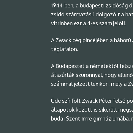
1944-ben, a budapesti zsidóság d
zsidó származású dolgozóit a hat
vitrinben ezt a 4-es szám jelöli.
A Zwack cég pincéjében a háború a
téglafalon.
A Budapestet a németektől felsza
átszúrták szuronnyal, hogy ellenőr
számmal jelzett lexikon, mely a 
Üde színfolt Zwack Péter felső po
állapotok között is sikerült megs
budai Szent Imre gimnáziumába,