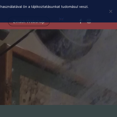
Menu
használatával ön a tájékoztatásunkat tudomásul veszi.
facebook
instagram
Zwack Webshop