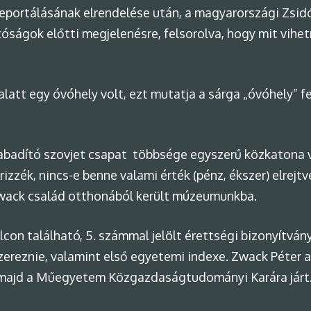
eportálásának elrendelése után, a magyarországi Zsidó
óságok előtti megjelenésre, felsorolva, hogy mit vihe
latt egy óvóhely volt, ezt mutatja a sárga „óvóhely” fe
badító szovjet csapat többsége egyszerű közkatona vo
izzék, nincs-e benne valami érték (pénz, ékszer) elrejtv
Zwack család otthonából került múzeumunkba.
lcon található, 5. számmal jelölt érettségi bizonyítván
zereznie, valamint első egyetemi indexe. Zwack Péter a
 majd a Műegyetem Közgazdaságtudományi Karára járt