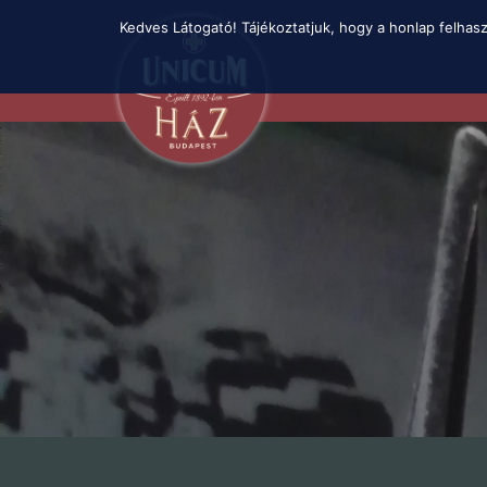
Skip
Kedves Látogató! Tájékoztatjuk, hogy a honlap felhas
to
main
content