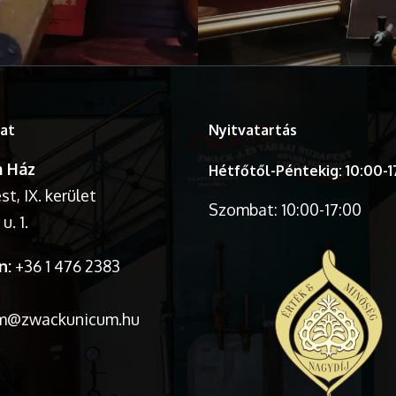
at
Nyitvatartás
 Ház
Hétfőtől-Péntekig: 10:00-1
t, IX. kerület
Szombat: 10:00-17:00
u. 1.
n:
+36 1 476 2383
m@zwackunicum.hu