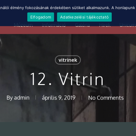
ználói élmény fokozásának érdekében sütiket alkalmazunk. A honlapunk 
Elfogadom
Adatkezelési tájékoztató
Múzeum
Információ
Galéria
Hirek
Unicum
vitrinek
12. Vitrin
By
admin
április 9, 2019
No Comments