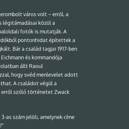
rombolt város volt – erről, a
s légitámadásai közül a
baloldali fotók is mutatják. A
rdókból pontonhidat építettek a
ált. Bár a család tagjai 1917-ben
olf Eichmann és kommandója
olatban állt Raoul
azzal, hogy svéd menlevelet adott
that. A családot végül a
 erről szóló történetet Zwack
3-as szám jelöli, amelynek címe
?”