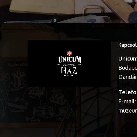
Kapcsol
Unicum
Budapes
Dandár 
Telefo
E-mail:
muzeu