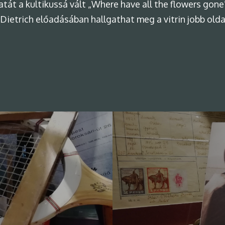
ulatát a kultikussá vált „Where have all the flowers gon
 Dietrich előadásában hallgathat meg a vitrin jobb old