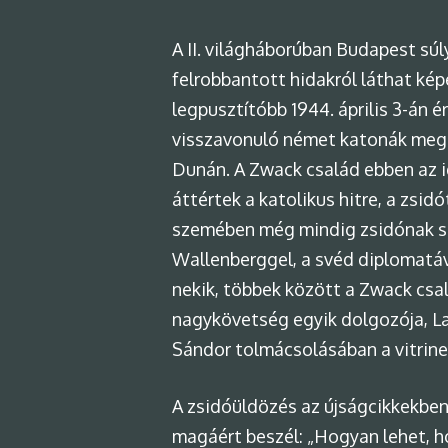
A II. világháborúban Budapest súl
felrobbantott hidakról láthat ké
legpusztítóbb 1944. április 3-án é
visszavonuló német katonák megd
Dunán. A Zwack család ebben az id
áttértek a katolikus hitre, a zs
szemében még mindig zsidónak szá
Wallenberggel, a svéd diplomatáv
nekik, többek között a Zwack csal
nagykövetség egyik dolgozója, La
Sándor tolmácsolásában a vitrin
A zsidóüldözés az újságcikkekben
magáért beszél: „Hogyan lehet, h