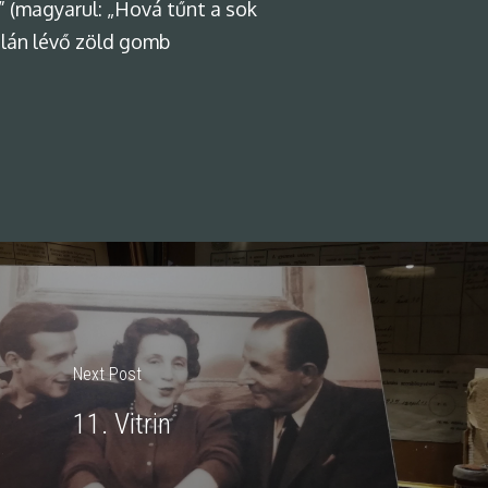
e” (magyarul: „Hová tűnt a sok
alán lévő zöld gomb
Next Post
11. Vitrin