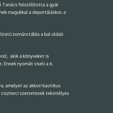
 Tanács felszólította a gyár
tnek magukkal a deportáláskor, a
liratú zománctábla a bal oldali
lt, akik a könyveket is
e. Ennek nyomát viseli a 6.
ya, amelyet az akkori kaotikus
 ciszterci szerzetesek tekintélyes
.