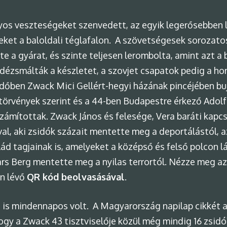
yos veszteségeket szenvedett, az egyik legerősebben le
peket a baloldali téglafalon. A szövetségesek sorozato
rte a gyárat, és szinte teljesen lerombolta, amint azt a 
ézsmálták a készletet, a szovjet csapatok pedig a ho
őben Zwack Mici Gellért-hegyi házának pincéjében bujk
idótörvények szerint és a 44-ben Budapestre érkező Ad
mítottak. Zwack János és felesége, Vera baráti kapcs
al, aki zsidók százait mentette meg a deportálástól, 
ád tagjainak is, amelyeket a középső és felső polcon lá
rs Berg mentette meg a nyilas terrortól. Nézze meg az
en lévő
QR kód beolvasásával
.
 is mindennapos volt. A Magyarország napilap cikkét a 
ogy a Zwack 43 tisztviselője közül még mindig 16 zsidó