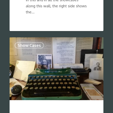
along this wall, the right side shows
the…
0
Show Cases