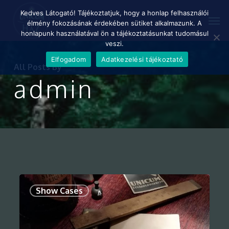
Skip
Menu
Kedves Látogató! Tájékoztatjuk, hogy a honlap felhasználói
Men
to
élmény fokozásának érdekében sütiket alkalmazunk. A
main
honlapunk használatával ön a tájékoztatásunkat tudomásul
content
veszi.
Elfogadom
Adatkezelési tájékoztató
All Posts By
admin
0
Show Cases