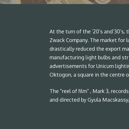
At the turn of the ’20’s and’30’s
Zwack Company. The market for lu
drastically reduced the export ma
manufacturing light bulbs and str
advertisements for Unicum lighti
Oktogon, a square in the centre o
The ”reel of film” , Mark 3, recor
and directed by Gyula Macskassy,