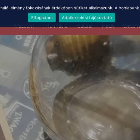
ználói élmény fokozásának érdekében sütiket alkalmazunk. A honlapunk 
Elfogadom
Adatkezelési tájékoztató
Múzeum
Információ
Galéria
Hirek
Unicum