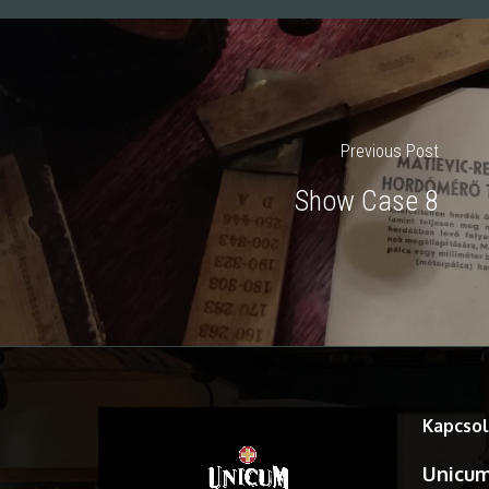
Previous Post
Show Case 8
Kapcsol
Unicum