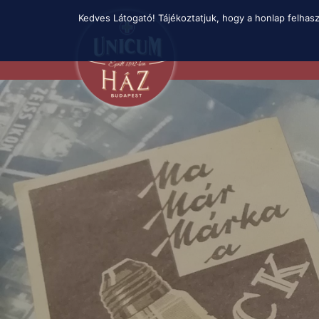
Skip
Kedves Látogató! Tájékoztatjuk, hogy a honlap felhas
to
main
content