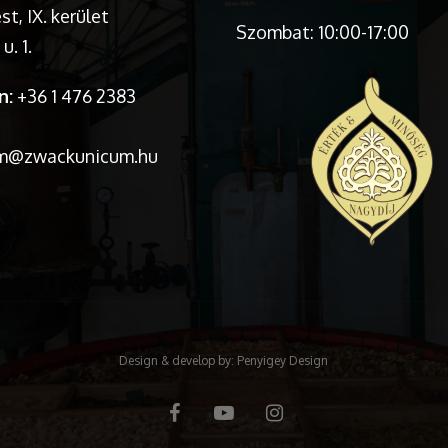
t, IX. kerület
Szombat: 10:00-17:00
u. 1.
n:
+36 1 476 2383
m@zwackunicum.hu
Design & develop by:
Penyigey Design
facebook
youtube
instagram