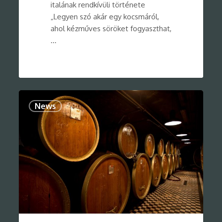
italának rendkívüli története
„Legyen szó akár egy kocsmáról,
ahol kézműves söröket fogyaszthat,
…
0
News