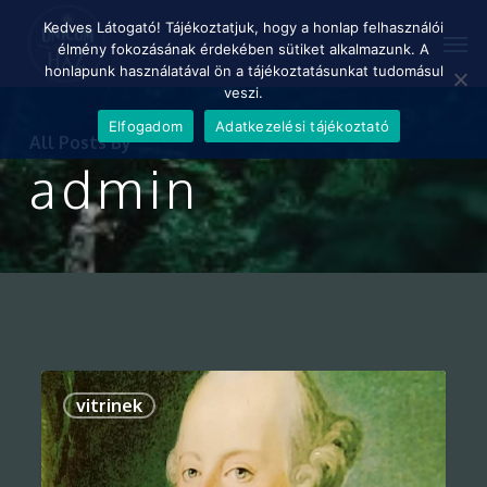
Skip
Menu
Kedves Látogató! Tájékoztatjuk, hogy a honlap felhasználói
Men
to
élmény fokozásának érdekében sütiket alkalmazunk. A
main
honlapunk használatával ön a tájékoztatásunkat tudomásul
content
veszi.
Elfogadom
Adatkezelési tájékoztató
All Posts By
admin
0
vitrinek