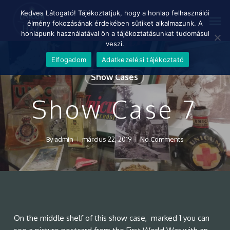
Skip
Menu
Kedves Látogató! Tájékoztatjuk, hogy a honlap felhasználói
Men
to
élmény fokozásának érdekében sütiket alkalmazunk. A
main
honlapunk használatával ön a tájékoztatásunkat tudomásul
content
veszi.
Elfogadom
Adatkezelési tájékoztató
Show Cases
Show Case 7
By
admin
március 22, 2019
No Comments
On the middle shelf of this show case, marked 1 you can