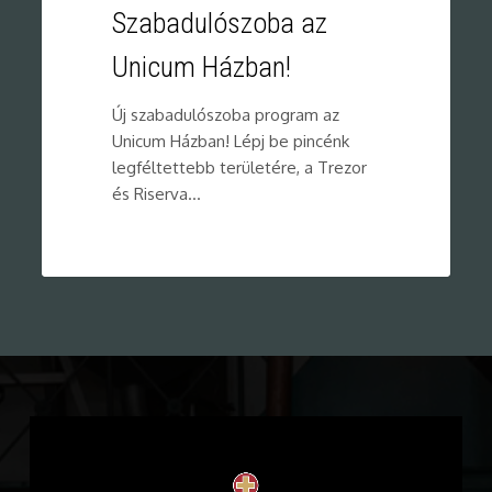
Szabadulószoba az
Unicum Házban!
Új szabadulószoba program az
Unicum Házban! Lépj be pincénk
legféltettebb területére, a Trezor
és Riserva…
0