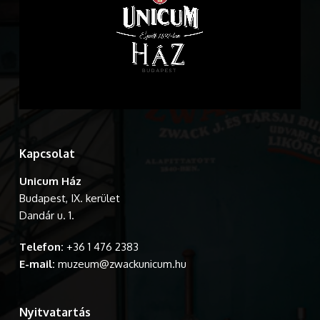
Kapcsolat
Unicum Ház
Budapest, IX. kerület
Dandár u. 1.
Telefon:
+36 1 476 2383
E-mail:
muzeum@zwackunicum.hu
Nyitvatartás