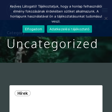
Skip
Menu
Kedves Látogató! Tájékoztatjuk, hogy a honlap felhasználói
Men
to
élmény fokozásának érdekében sütiket alkalmazunk. A
main
honlapunk használatával ön a tájékoztatásunkat tudomásul
content
veszi.
Elfogadom
Adatkezelési tájékoztató
Category
Uncategorized
Hírek