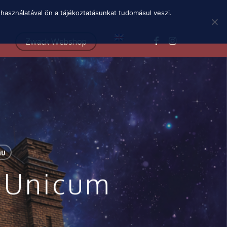
Menu
használatával ön a tájékoztatásunkat tudomásul veszi.
facebook
instagram
Zwack Webshop
hu
 Unicum