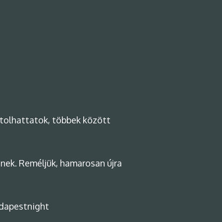
stolhattatok, többek között
ének. Reméljük, hamarosan újra
dapestnight