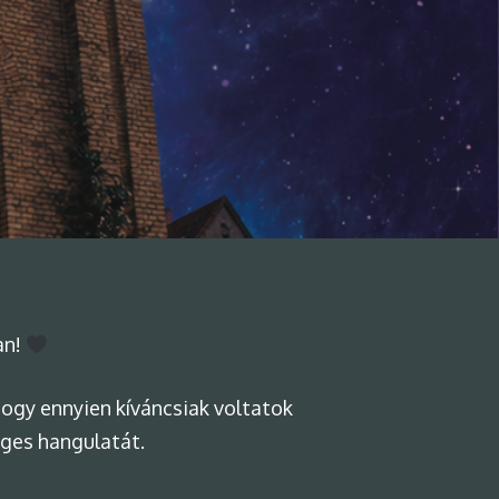
an!
 hogy ennyien kíváncsiak voltatok
eges hangulatát.