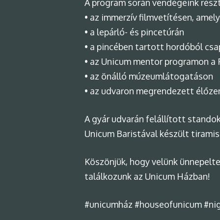
A program során vendégeink részt
• az immerzív filmvetítésen, ame
• a lepárló- és pincetúrán
• a pincében tartott hordóból cs
• az Unicum mentor programon a 
• az önálló múzeumlátogatáson
• az udvaron megrendezett élőz
A gyár udvarán felállított stand
Unicum Baristával készült tiramis
Köszönjük, hogy velünk ünnepelte
találkozunk az Unicum Házban!
#unicumház #houseofunicum #ni