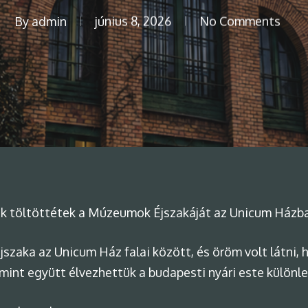
By
admin
június 8, 2026
No Comments
ünk töltöttétek a Múzeumok Éjszakáját az Unicum Házb
éjszaka az Unicum Ház falai között, és öröm volt látni,
amint együtt élvezhettük a budapesti nyári este különl