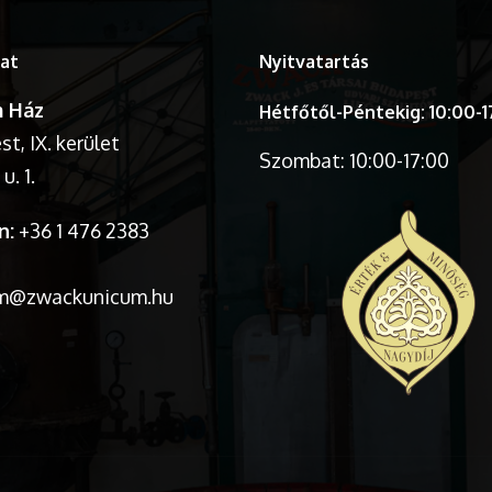
at
Nyitvatartás
 Ház
Hétfőtől-Péntekig: 10:00-1
t, IX. kerület
Szombat: 10:00-17:00
u. 1.
n:
+36 1 476 2383
m@zwackunicum.hu