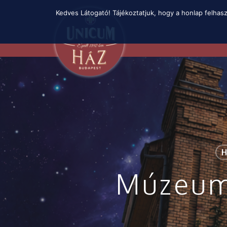
Skip
Kedves Látogató! Tájékoztatjuk, hogy a honlap felhas
to
main
content
H
Múzeum