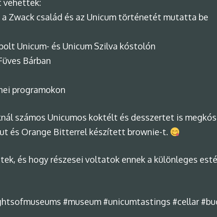
 vehettek:
ly a Zwack család és az Unicum történetét mutatta be
apolt Unicum- és Unicum Szilva kóstolón
Füves Bárban
enei programokon
oknál számos Unicumos koktélt és desszertet is megkó
ut és Orange Bitterrel készített brownie-t.
tek, és hogy részesei voltatok ennek a különleges est
ghtsofmuseums #museum #unicumtastings #cellar #bu