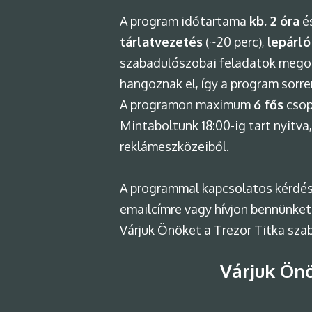
A program időtartama
kb. 2 óra
é
tárlatvezetés
(~20 perc), l
epárló
szabadulószobai feladatok megol
hangoznak el, így a program sorr
A programon maximum
6 fős
csop
Mintaboltunk 18:00-ig tart nyitva
reklámeszközeiből.
A programmal kapcsolatos kérdés
emailcímre vagy hívjon bennünket
Várjuk Önöket a Trezor Titka sz
Várjuk Önö