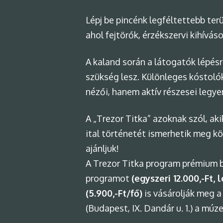
Lépj be pincénk legféltettebb terü
ahol fejtörők, érzékszervi kihívá
A kaland során a látogatók lépésr
szükség lesz. Különleges kóstolók,
nézői, hanem aktív részesei legy
A „Trezor Titka” azoknak szól, ak
ital történetét ismerhetik meg k
ajánljuk!
A Trezor Titka program prémium b
programot
(egyszeri 12.000,-Ft,
(5.900,-Ft/fő)
is vásárolják meg a
(Budapest, IX. Dandár u. 1.) a múz