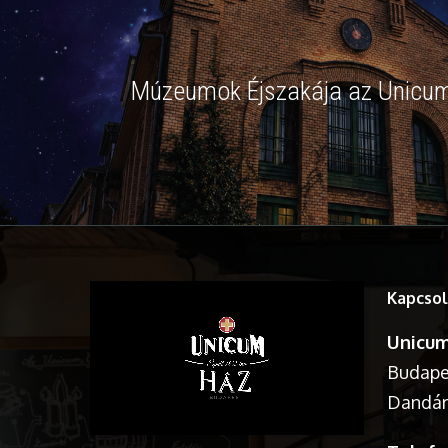
Múzeumok Éjszakája az Unicu
Kapcsol
Unicum
Budapes
Dandár 