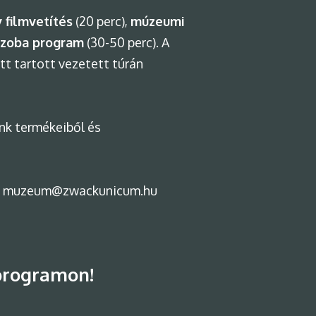
 filmvetítés
(20 perc),
múzeumi
szoba program
(30-50 perc). A
t tartott vezetett túrán
ünk termékeiből és
on a muzeum@zwackunicum.hu
 programon!