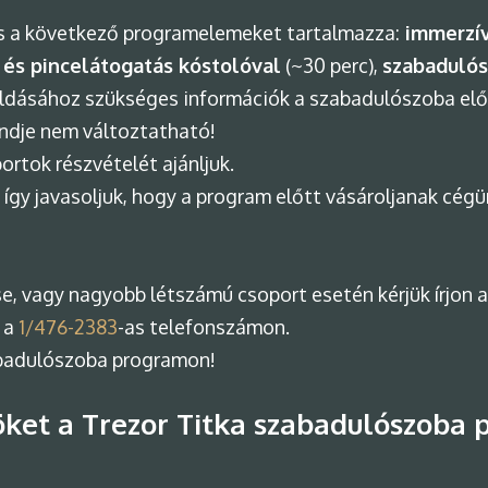
s a következő programelemeket tartalmazza:
immerzív
 és pincelátogatás kóstolóval
(~30 perc),
szabaduló
dásához szükséges információk a szabadulószoba előt
endje nem változtatható!
ortok részvételét ajánljuk.
, így javasoljuk, hogy a program előtt vásároljanak cég
e, vagy nagyobb létszámú csoport esetén kérjük írj
 a
1/476-2383
-as telefonszámon.
abadulószoba programon!
ket a Trezor Titka szabadulószoba