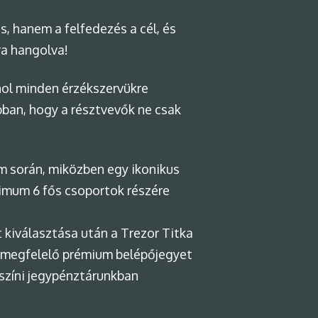
s, hanem a felfedezés a cél, és
ra hangolva!
ahol minden érzékszervükre
abban, hogy a résztvevők ne csak
am során, miközben egy ikonikus
ximum 6 fős csoportok részére
 kiválasztása után a Trezor Titka
 megfelelő prémium belépőjegyet
yszíni jegypénztárunkban