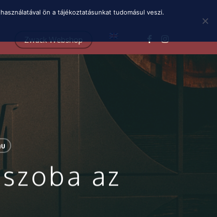
Menu
használatával ön a tájékoztatásunkat tudomásul veszi.
facebook
instagram
Zwack Webshop
hu
ószoba az
!