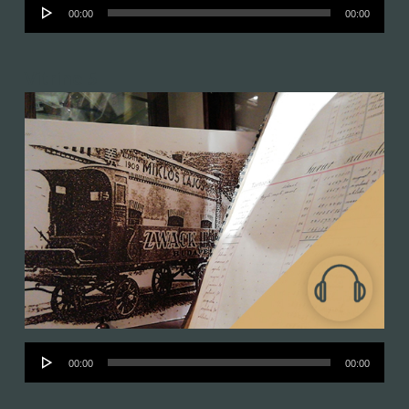
Audió
00:00
00:00
lejátszó
Vitrine 5
Audió
00:00
00:00
lejátszó