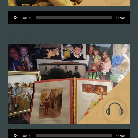
Audió
00:00
00:00
lejátszó
Vitrine 26
Audió
00:00
00:00