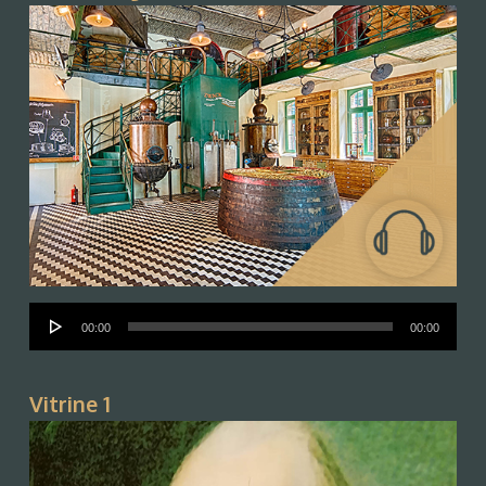
Audió
00:00
00:00
lejátszó
Vitrine 1