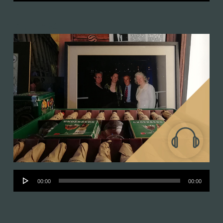
Vitrine 20
Audió
00:00
00:00
lejátszó
Vitrine 21