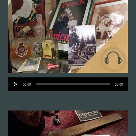
Audió
00:00
00:00
lejátszó
Vitrine 8