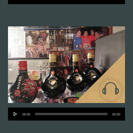
lejátszó
Vitrine 28-29
Audió
00:00
00:00
lejátszó