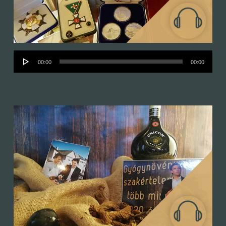
Audió
00:00
00:00
lejátszó
Vitrine 25