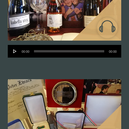
Audió
00:00
00:00
lejátszó
Vitrine 24