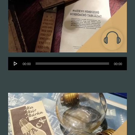
Audió
00:00
00:00
lejátszó
Vitrine 9