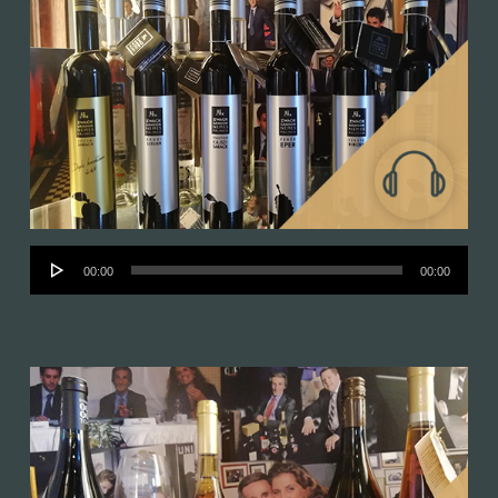
Audió
00:00
00:00
lejátszó
Vitrine 23