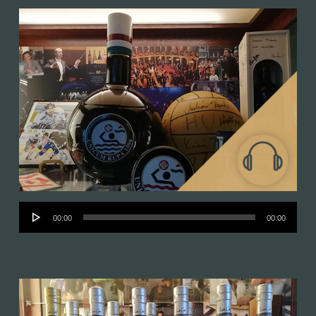
Audió
00:00
00:00
lejátszó
Vitrine 22