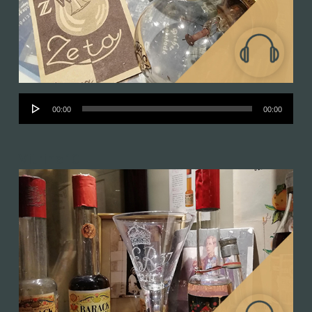
Audió
00:00
00:00
lejátszó
Vitrine 10