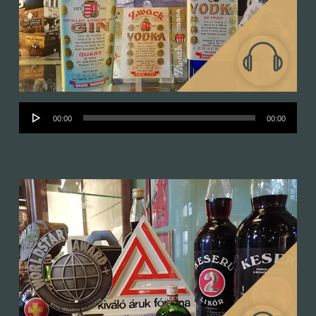
Audió
00:00
00:00
lejátszó
Vitrine 17