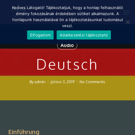
Skip
Menu
Kedves Látogató! Tájékoztatjuk, hogy a honlap felhasználói
Men
to
élmény fokozásának érdekében sütiket alkalmazunk. A
main
honlapunk használatával ön a tájékoztatásunkat tudomásul
content
veszi.
Elfogadom
Adatkezelési tájékoztató
Audio
Deutsch
By
admin
június 3, 2019
No Comments
Einführung