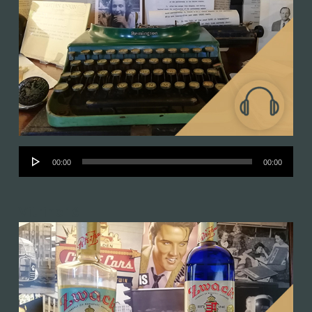
Audió
00:00
00:00
lejátszó
Vitrine 16