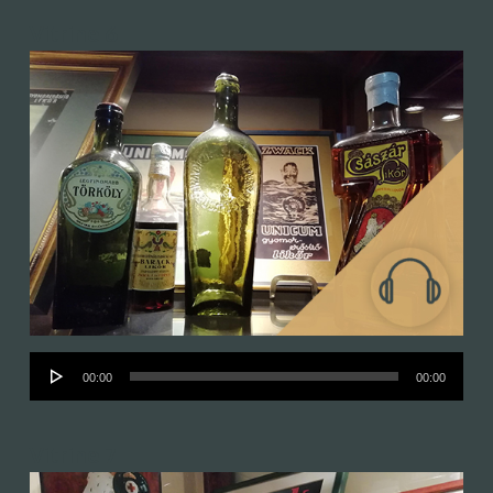
Vitrine 6
Audió
00:00
00:00
lejátszó
Vitrine 7