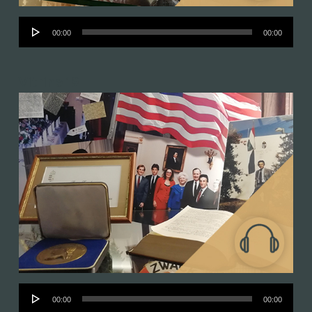
Audió
00:00
00:00
lejátszó
Vitrine 19
Audió
00:00
00:00
lejátszó