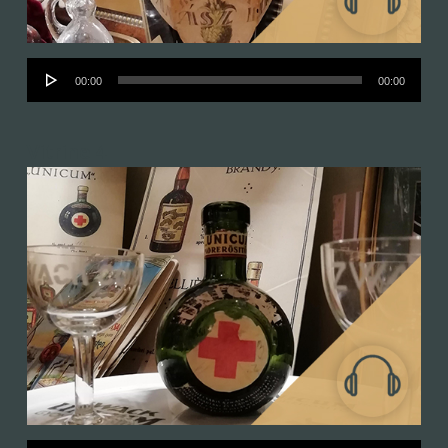
Audió
00:00
00:00
lejátszó
Vitrine 4