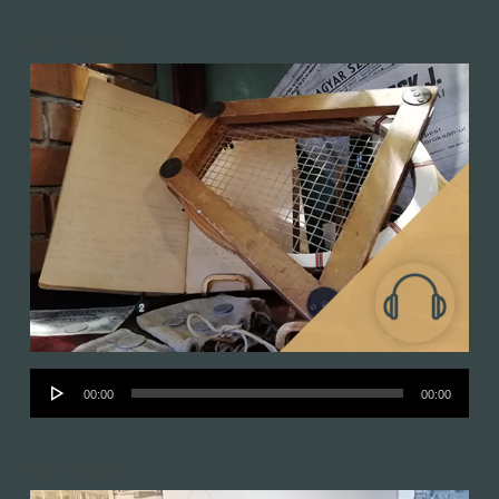
Vitrine 13
Audió
00:00
00:00
lejátszó
Vitrine 14