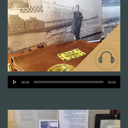
Audió
00:00
00:00
lejátszó
Vitrine 15