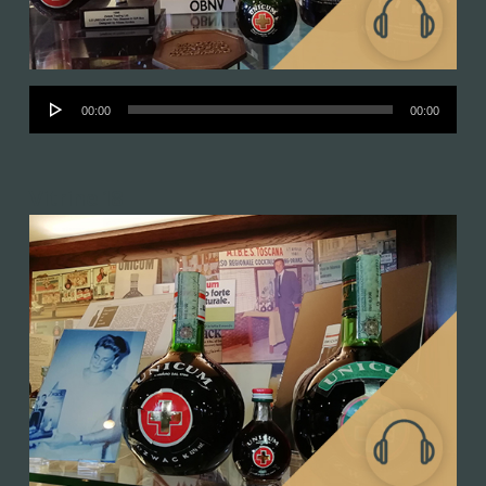
Audió
00:00
00:00
lejátszó
Vitrine 18