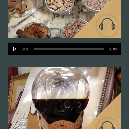
Audió
00:00
00:00
lejátszó
Vitrine 3